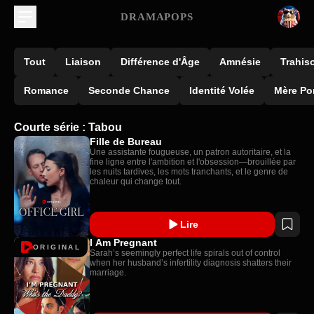
DRAMAPOPS
Tout
Liaison
Différence d'Âge
Amnésie
Trahis
Romance
Seconde Chance
Identité Volée
Mère Po
Courte série : Tabou
Fille de Bureau
Une assistante fougueuse, un patron autoritaire, et la
fine ligne entre l'ambition et l'obsession—brouillée par
les nuits tardives, les mots tranchants, et le genre de
chaleur qui change tout.
Lire
I Am Pregnant
ORIGINAL
Sarah’s seemingly perfect life spirals out of control
when her husband’s infertility diagnosis shatters their
marriage.