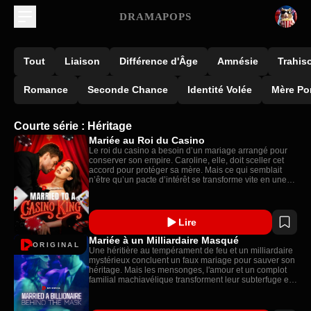
DRAMAPOPS
Tout
Liaison
Différence d'Âge
Amnésie
Trahis
Romance
Seconde Chance
Identité Volée
Mère Po
Courte série : Héritage
Mariée au Roi du Casino
Le roi du casino a besoin d’un mariage arrangé pour
conserver son empire. Caroline, elle, doit sceller cet
accord pour protéger sa mère. Mais ce qui semblait
n’être qu’un pacte d’intérêt se transforme vite en une
alliance brûlante, alors que chacun lutte contre les
ennemis qui rêvent de les détruire.
Lire
Mariée à un Milliardaire Masqué
ORIGINAL
Une héritière au tempérament de feu et un milliardaire
mystérieux concluent un faux mariage pour sauver son
héritage. Mais les mensonges, l'amour et un complot
familial machiavélique transforment leur subterfuge en
une histoire de Cendrillon moderne aux enjeux bien
réels.