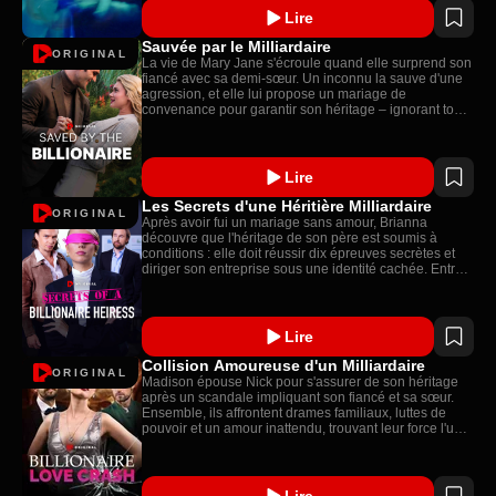
Lire
Sauvée par le Milliardaire
ORIGINAL
La vie de Mary Jane s'écroule quand elle surprend son
fiancé avec sa demi-sœur. Un inconnu la sauve d'une
agression, et elle lui propose un mariage de
convenance pour garantir son héritage – ignorant tout
de son statut de milliardaire !
Lire
Les Secrets d'une Héritière Milliardaire
ORIGINAL
Après avoir fui un mariage sans amour, Brianna
découvre que l'héritage de son père est soumis à
conditions : elle doit réussir dix épreuves secrètes et
diriger son entreprise sous une identité cachée. Entre
trahisons familiales et quête d'identité, Brianna se bat
pour l'amour, son héritage et sa liberté.
Lire
Collision Amoureuse d'un Milliardaire
ORIGINAL
Madison épouse Nick pour s'assurer de son héritage
après un scandale impliquant son fiancé et sa sœur.
Ensemble, ils affrontent drames familiaux, luttes de
pouvoir et un amour inattendu, trouvant leur force l'un
dans l'autre.
Lire