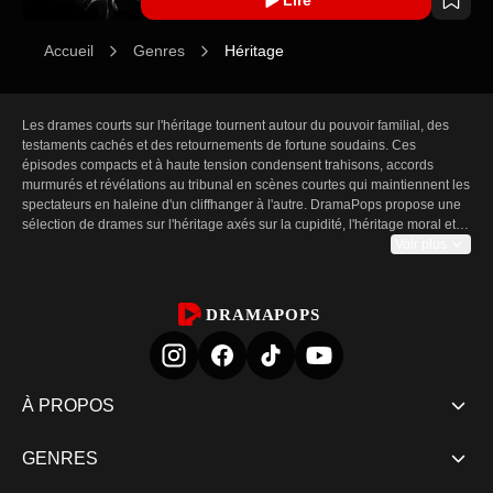
Accueil
Genres
Héritage
Les drames courts sur l'héritage tournent autour du pouvoir familial, des 
testaments cachés et des retournements de fortune soudains. Ces 
épisodes compacts et à haute tension condensent trahisons, accords 
murmurés et révélations au tribunal en scènes courtes qui maintiennent les 
spectateurs en haleine d'un cliffhanger à l'autre. DramaPops propose une 
sélection de drames sur l'héritage axés sur la cupidité, l'héritage moral et 
les conséquences émotionnelles quand la richesse change de mains. 
Voir plus
Chaque épisode vise à intensifier rapidement le suspense, offrant des 
confrontations explosives, des documents dissimulés et des révélations 
choc en quelques minutes. Pour les publics en quête d'un grand drame 
DRAMAPOPS
d'héritage rythmé, cette catégorie offre un flux constant de 
rebondissements et de conflits croissants.

Pourquoi les drames sur l'héritage captivent

La rivalité familiale et la question de qui mérite la succession nourrissent le 
À PROPOS
drame à chaque instant. La narration au format court rend chaque regard, 
chaque réplique et chaque affidavit décisifs : une seule révélation sur un 
GENRES
testament caché ou un héritier contesté peut bouleverser des relations et 
déclencher de nouvelles trahisons dans l'épisode suivant. Les spectateurs 