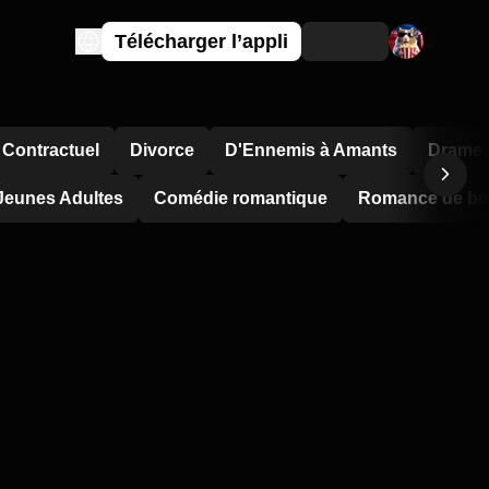
Télécharger l’appli
 Contractuel
Divorce
D'Ennemis à Amants
Drame F
Jeunes Adultes
Comédie romantique
Romance de bu