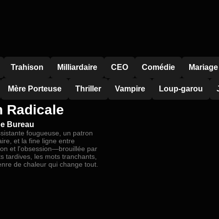
Trahison
Milliardaire
CEO
Comédie
Mariage
Mère Porteuse
Thriller
Vampire
Loup-garou
n Radicale
 de Bureau
sistante fougueuse, un patron
aire, et la fine ligne entre
ion et l'obsession—brouillée par
ts tardives, les mots tranchants,
enre de chaleur qui change tout.