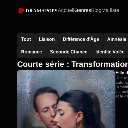
Accueil
Genres
Blog
Ma liste
DRAMAPOPS
Tout
Liaison
Différence d'Âge
Amnésie
Romance
Seconde Chance
Identité Volée
Courte série : Transformatio
Fille
Une as
autorit
l'ambit
les nui
et le g