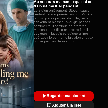
Au secours maman, papa est en
train de me tuer pendant
l’opération !
Lors d'un enlèvement, Steven sauve
l’enfant de son premier amour, Monica,
tandis que sa propre fille, Ella, reste
grièvement blessée. Aveuglé par ses
sentiments, il continue de préférer
Monica et son fils à sa propre famille
dévastée—jusqu'à ce qu'une ultime
opération le confronte brutalement aux
conséquences de ses choix.
Regarder maintenant
Ajouter à la liste