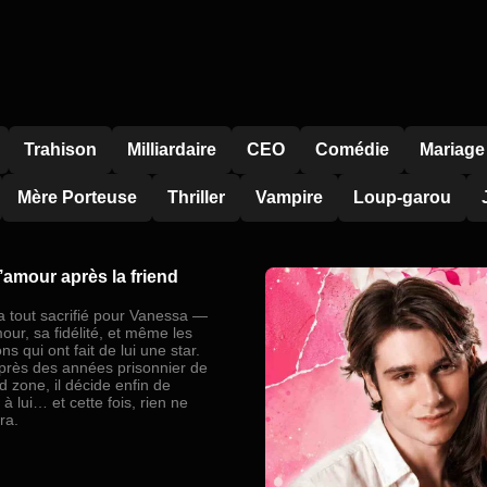
Trahison
Milliardaire
CEO
Comédie
Mariage
Mère Porteuse
Thriller
Vampire
Loup-garou
’amour après la friend
a tout sacrifié pour Vanessa —
our, sa fidélité, et même les
s qui ont fait de lui une star.
près des années prisonnier de
nd zone, il décide enfin de
à lui… et cette fois, rien ne
era.