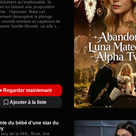
éduisant qu’impitoyable, la
n lui faisant une proposition
te : l’épouser. Mais cet
ement désespéré la plonge
e monde sombre et captivant de
sante famille Moretti, où elle se
ve promise à un homme… tout
t protégée par celui qu’elle ne
 jamais désirer.
Regarder maintenant
Ajouter à la liste
nte du bébé d'une star du
ey
 boy de la NHL, Brad, doit