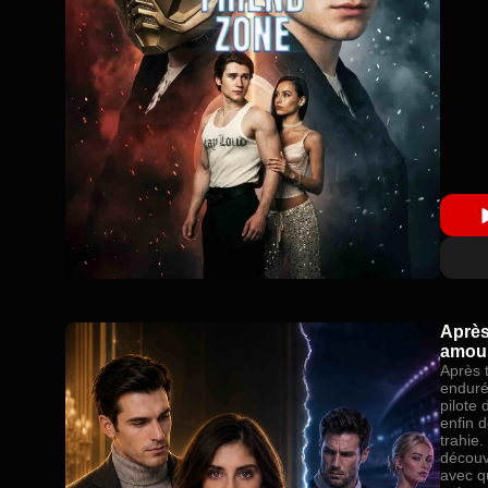
Après
amour
Après 
enduré
pilote
enfin d
trahie.
découv
avec q