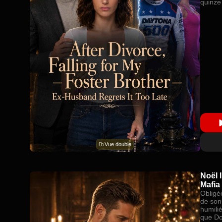
quinze 
Vue double
Noël I
Mafia
Obligé
de son
humili
que Dom