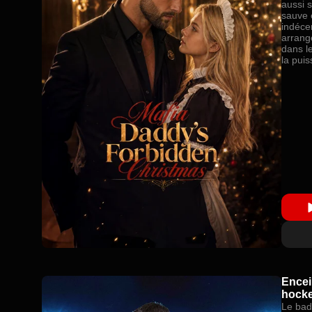
aussi s
sauve e
indécen
arrang
dans l
la puis
retrou
en étan
devrait
Encei
hock
Le bad