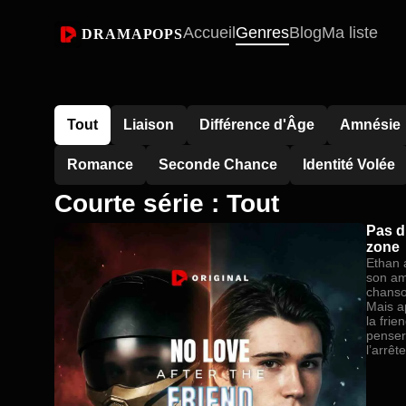
Accueil
Genres
Blog
Ma liste
DRAMAPOPS
Tout
Liaison
Différence d'Âge
Amnésie
Romance
Seconde Chance
Identité Volée
Courte série : Tout
Pas d
zone
Ethan 
son am
chanson
Mais a
la frie
penser 
l’arrêt