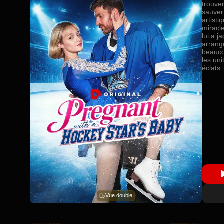
trouve
sauver
artist
miracl
lui a j
arrang
beaucou
les uni
éclats.
Vue double