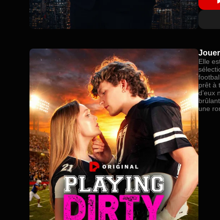
Jouer
Elle es
sélect
footbal
prêt à
d’eux n
brûlant
une ro