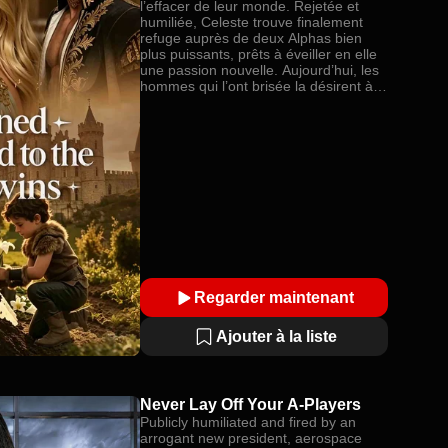
l’effacer de leur monde. Rejetée et
humiliée, Celeste trouve finalement
refuge auprès de deux Alphas bien
plus puissants, prêts à éveiller en elle
une passion nouvelle. Aujourd’hui, les
hommes qui l’ont brisée la désirent à
nouveau… mais la jeune femme
vulnérable qu’ils ont détruite a
totalement disparu.
Regarder maintenant
Ajouter à la liste
Never Lay Off Your A-Players
Publicly humiliated and fired by an
arrogant new president, aerospace