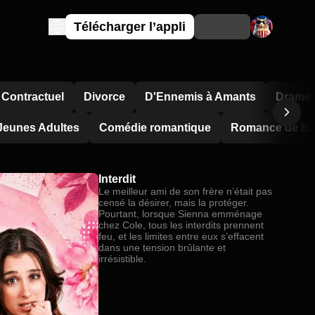
Télécharger l’appli
 Contractuel
Divorce
D'Ennemis à Amants
Drame F
Jeunes Adultes
Comédie romantique
Romance de bu
Interdit
Le meilleur ami de son frère n’était pas
censé la désirer, mais la protéger.
Pourtant, lorsque Sienna emménage
chez Cole, tous les interdits prennent
feu, et les limites entre eux s’effacent
dans une tension brûlante et
irrésistible.