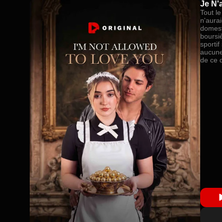
Je N'
Tout l
n'aurai
domesti
boursi
sportif
aucune 
de ce 