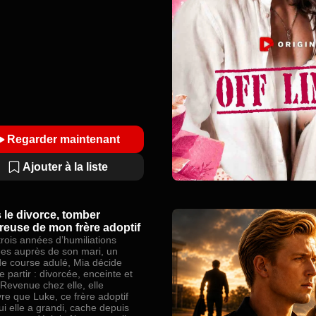
Regarder maintenant
Ajouter à la liste
 le divorce, tomber
euse de mon frère adoptif
trois années d’humiliations
es auprès de son mari, un
 de course adulé, Mia décide
e partir : divorcée, enceinte et
 Revenue chez elle, elle
re que Luke, ce frère adoptif
ui elle a grandi, cache depuis