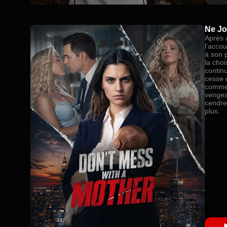
Ne Jo
Après 
l’acco
à son 
la choi
contin
cesse 
commen
vengea
cendres
plus.