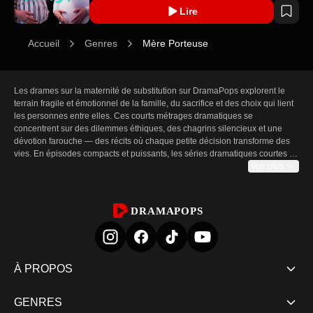
Lire
Accueil
Genres
Mère Porteuse
Les drames sur la maternité de substitution sur DramaPops explorent le 
terrain fragile et émotionnel de la famille, du sacrifice et des choix qui lient 
les personnes entre elles. Ces courts métrages dramatiques se 
concentrent sur des dilemmes éthiques, des chagrins silencieux et une 
dévotion farouche — des récits où chaque petite décision transforme des 
vies. En épisodes compacts et puissants, les séries dramatiques courtes de 
la catégorie Mère porteuse révèlent le poids de la parentalité, la complexité 
Voir plus
des relations et les liens inattendus créés par le sacrifice. Les spectateurs y 
rencontrent des choix moraux tendus, des moments de soin touchants et 
de brèves lueurs d'espoir qui percent le doute. Le format court maintient 
DRAMAPOPS
l'intensité et l'immédiateté des émotions, chaque minute ayant du sens et 
chaque fin faisant avancer l'histoire. Attendez‑vous à des scènes de luttes 
pour la garde, de promesses tenues sous pression et à l'espoir fragile de 
fonder une famille contre toute attente.

À PROPOS
Pourquoi les courts drames sur la maternité de substitution comptent

GENRES
Les courts drames sur la maternité de substitution condensent de longues 