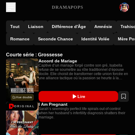
DRAMAPOPS
Tout
Liaison
Différence d'Âge
Amnésie
Trahis
Romance
Seconde Chance
Identité Volée
Mère Po
Courte série : Grossesse
Accord de Mariage
Captive d’un mariage forgé contre son gré, Isabella
refuse de se soumettre au rôle traditionnel d’épouse
docile. Elle choisit de transformer cette union forcée en
une alliance tactique où la passion se heurte à la
manipulation et où chaque geste devient une
négociation risquée. Entre confrontations sensuelles et
jeux de pouvoir, leur relation toxique évolue en un
partenariat commercial intense, mais aucun des deux
Lire
Vue double
n’avait anticipé que les sentiments finiraient par s’en
mêler.
I Am Pregnant
ORIGINAL
Sarah’s seemingly perfect life spirals out of control
when her husband’s infertility diagnosis shatters their
marriage.