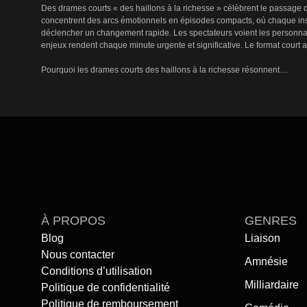
Des drames courts « des haillons à la richesse » célèbrent le passage d
concentrent des arcs émotionnels en épisodes compacts, où chaque insta
déclencher un changement rapide. Les spectateurs voient les personnage
enjeux rendent chaque minute urgente et significative. Le format court
Pourquoi les drames courts des haillons à la richesse résonnent

Les drames courts des haillons à la richesse utilisent une narration serré
dilemmes moraux — tout en retraçant les changements intérieurs de conf
créant un rythme soutenu de cliffhangers et de dénouements. Ce tempo c
satisfaisants. Le résultat paraît à la fois intime et cinématographique :
Ce qui est présenté sur cette page

Cette page propose une sélection organisée de drames des haillons à la 
des protagonistes captivants. Parmi les thèmes mis en avant figurent des
montrent comment des moments rapides et décisifs peuvent orienter la tr
gratifications dramatiques qui invitent à les revoir.

À PROPOS
GENRES
Blog
Liaison
Commencez à regarder

Nous contacter
Amnésie
Inspirez-vous dès aujourd'hui des meilleurs drames des haillons à la ri
Conditions d’utilisation
plongez dans nos histoires de résilience et de triomphe où des décisi
Milliardaire
Politique de confidentialité
DramaPops. Regardez maintenant gratuitement.
Politique de remboursement