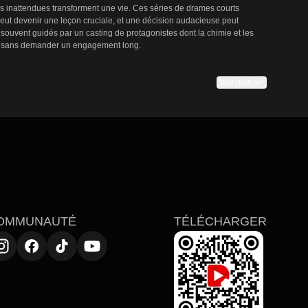
ns inattendues transforment une vie. Ces séries de drames courts 
eut devenir une leçon cruciale, et une décision audacieuse peut 
ouvent guidés par un casting de protagonistes dont la chimie et les 
oir sans demander un engagement long.

Voir plus
 d'obstacles réels — difficultés financières, jugement social et 
its avancent rapidement à travers revers, rebonds et révélations, 
 tout en récompensant le visionnage en rafale par des arcs complets et 
 demeurent après la fin d'un épisode.

n distinct de la lutte au succès, avec des temps forts émotionnels et 
es opportunités soudaines qui changent le cours d'une vie. Ces récits 
es parcours concentrés et propices au binge-watching, avec des 
OMMUNAUTÉ
TÉLÉCHARGER
sformation en ligne sur DramaPops. Pour découvrir ce format en action, 
s sélections les plus percutantes des haillons à la richesse sur 