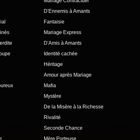
Mariage Contractuel
D'Ennemis à Amants
ial
Fantaisie
inés
Mariage Express
erdite
D'Amis à Amants
roupe
Identité cachée
Héritage
Amour après Mariage
oureux
Mafia
Mystère
De la Misère à la Richesse
Rivalité
Seconde Chance
e
Mère Porteuse