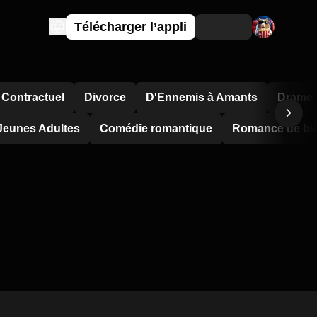
Télécharger l’appli
 Contractuel
Divorce
D'Ennemis à Amants
Drame F
Jeunes Adultes
Comédie romantique
Romance de bu