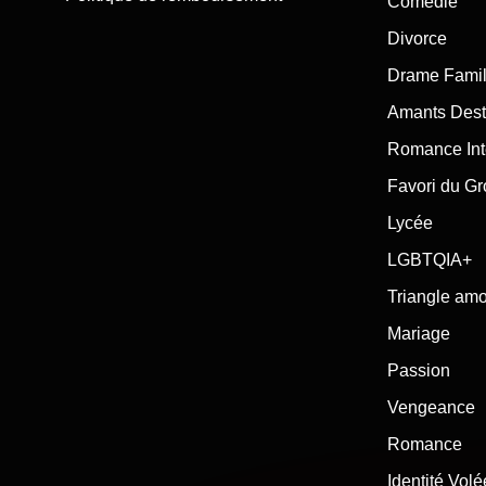
Comédie
Divorce
Drame Famil
Amants Dest
Romance Int
Favori du G
Lycée
LGBTQIA+
Triangle am
Mariage
Passion
Vengeance
Romance
Identité Volé