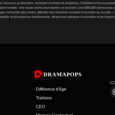
e l'épreuve au triomphe, montrant comment la résilience, l'ambition et les occasio
nt compte : une seule scène peut révéler un tournant, une difficulté silencieuse p
s surmonter des revers, affronter des barrières sociales et accéder au succès — s
 amplifie la récompense émotionnelle, offrant une catharsis concentrée et de l'esp
e pour mettre en lumière la détermination et la transformation. Les intrigues traitent
iance, de compétences et d'estime de soi. Avec des épisodes souvent brefs, les réc
onvient aux spectateurs qui cherchent des récits inspirants en courtes séquences,
 scènes focalisées, progression claire des personnages et résolutions puissantes qui
richesse et de drames courts disponibles sur DramaPops. Chaque titre suit un chemi
 histoires centrées sur des retournements contractuels, des erreurs d'identité et d
DRAMAPOPS
ajectoire d'un personnage de manière irréversible. Ces courtes histoires offrent d
C
Différence d'Âge
Trahison
chesse — explorez les meilleures séries thématiques et regardez des récits de tran
ons audacieuses mènent à des changements de vie radicaux. Commencez à regarder le
CEO