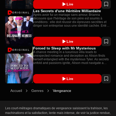
Lire
Les Secrets d'une Héritière Milliardaire
ORIGINAL
Après avoir fui un mariage sans amour, Brianna
découvre que l'héritage de son père est soumis à
conditions : elle doit réussir dix épreuves secrètes et
diriger son entreprise sous une identité cachée. Entre
trahisons familiales et quête d'identité, Brianna se bat
pour l'amour, son héritage et sa liberté.
Lire
Forced to Sleep with Mr Mysterious
ORIGINAL
A chance meeting in a luxurious villa leads to
unexpected romance and deception as Alison finds
herself entangled with the mysterious Tyler. As secrets
unfold and passions ignite, Alison must navigate a
dangerous web of lies, love, and betrayal.
Lire
Accueil
Genres
Vengeance
Les court-métrages dramatiques de vengeance saisissent la trahison, les 
machinations et la satisfaction, lente mais intense, de voir la justice rendue, 