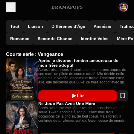
DRAMAPOPS
Tout
Liaison
Différence d'Âge
Amnésie
Trahis
Romance
Seconde Chance
Identité Volée
Mère Po
Courte série : Vengeance
Après le divorce, tomber amoureuse de
mon frère adoptif
Après trois années d’humiliations endurées auprès de
son mari, un pilote de course adulé, Mia décide enfin
de partir : divorcée, enceinte et trahie. Revenue chez
elle, elle découvre que Luke, ce frère adoptif avec qui
elle a grandi, cache depuis quinze ans un désir brûlant
pour elle.
Lire
Vue double
Ne Joue Pas Avec Une Mère
Après avoir traversé l'épreuve de l’accouchement
seule, Gwen accorde à son puissant mari trois
occasions de la choisir, de tout coeur. Mais lorsqu’il
continue de privilégier son ex, Gwen cesse de mendier
son amour — et commence à orchestrer une
vengeance capable de tout réduire en cendres, y
compris ce qu’il chérit le plus.