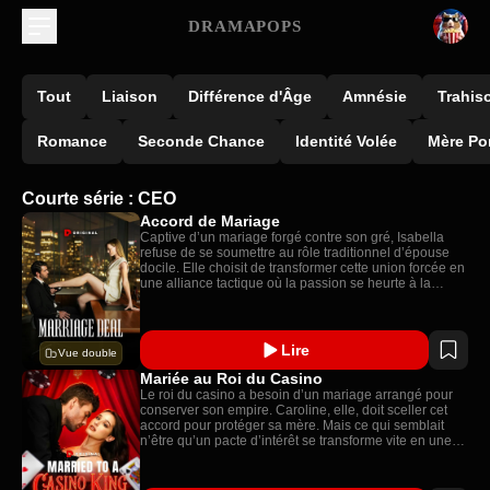
DRAMAPOPS
Tout
Liaison
Différence d'Âge
Amnésie
Trahis
Romance
Seconde Chance
Identité Volée
Mère Po
Courte série : CEO
Accord de Mariage
Captive d’un mariage forgé contre son gré, Isabella
refuse de se soumettre au rôle traditionnel d’épouse
docile. Elle choisit de transformer cette union forcée en
une alliance tactique où la passion se heurte à la
manipulation et où chaque geste devient une
négociation risquée. Entre confrontations sensuelles et
jeux de pouvoir, leur relation toxique évolue en un
partenariat commercial intense, mais aucun des deux
Lire
Vue double
n’avait anticipé que les sentiments finiraient par s’en
mêler.
Mariée au Roi du Casino
Le roi du casino a besoin d’un mariage arrangé pour
conserver son empire. Caroline, elle, doit sceller cet
accord pour protéger sa mère. Mais ce qui semblait
n’être qu’un pacte d’intérêt se transforme vite en une
alliance brûlante, alors que chacun lutte contre les
ennemis qui rêvent de les détruire.