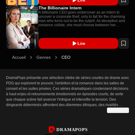
The Billionaire Intern
A billionaire CEO goes undercover as an intern to
uncover a corporate thief, only to fall for the charming
man who turns out to be the culprit. As deception and
romance collide, she must choose between her
company and her heart.
Lire
Accueil
Genres
CEO
DramaPops présente une sélection ciblée de séries courtes de drame avec 
PDG qui explorent le pouvoir, l'ambition et la romance dans les salles de 
conseil et les suites privées. Ces séries dramatiques condensent décisions 
à haut enjeu et retournements émotionnels en épisodes courts, de sorte 
que chaque scène fait avancer l'intrigue et intensifie la tension. Des 
dirigeants déterminés affrontent des dilemmes éthiques, des rivalités 
d'entreprise et des passions interdites ; l'autorité se heurte au désir alors 
Voir plus
que les personnages jonglent entre image publique et vies privées. Les 
spectateurs sont captivés par ce mélange de manœuvres stratégiques et 
de moments intimes, ponctué de cliffhangers qui incitent à enchaîner les 
DRAMAPOPS
épisodes. Cette page regroupe des dramas en ligne sélectionnés centrés 