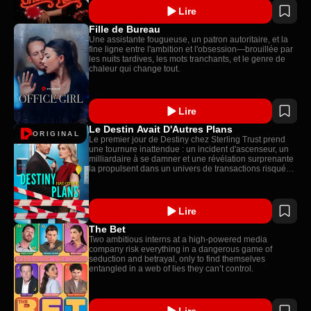
Lire
Fille de Bureau
Une assistante fougueuse, un patron autoritaire, et la
fine ligne entre l'ambition et l'obsession—brouillée par
les nuits tardives, les mots tranchants, et le genre de
chaleur qui change tout.
Lire
Le Destin Avait D'Autres Plans
ORIGINAL
Le premier jour de Destiny chez Sterling Trust prend
une tournure inattendue : un incident d'ascenseur, un
milliardaire à se damner et une révélation surprenante
la propulsent dans un univers de transactions risquées
et d'identités secrètes. Gros enjeux, étincelles
explosives et chaos garanti !
Lire
The Bet
Two ambitious interns at a high-powered media
company risk everything in a dangerous game of
seduction and betrayal, only to find themselves
entangled in a web of lies they can’t control.
Lire