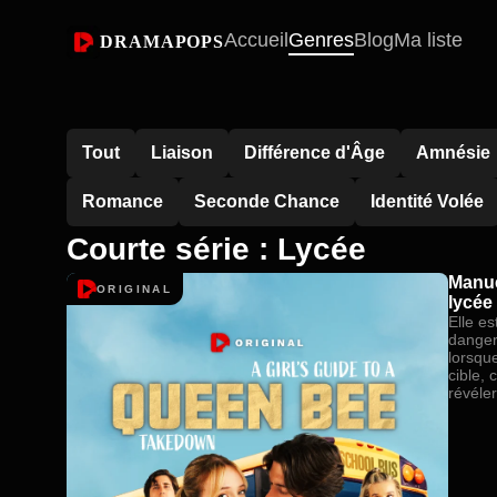
Accueil
Genres
Blog
Ma liste
DRAMAPOPS
Tout
Liaison
Différence d'Âge
Amnésie
Romance
Seconde Chance
Identité Volée
Courte série : Lycée
Manue
ORIGINAL
lycée
Elle es
danger
lorsque
cible, 
révéle