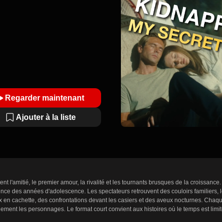
Regarder maintenant
Ajouter à la liste
ent l'amitié, le premier amour, la rivalité et les tournants brusques de la croissa
nce des années d'adolescence. Les spectateurs retrouvent des couloirs familiers, le
x en cachette, des confrontations devant les casiers et des aveux nocturnes. Cha
ment les personnages. Le format court convient aux histoires où le temps est limit