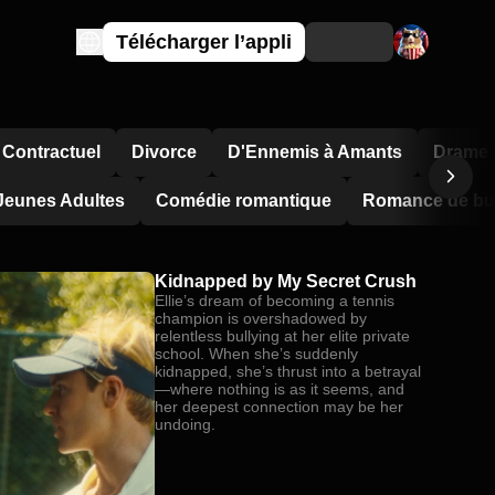
Télécharger l’appli
 Contractuel
Divorce
D'Ennemis à Amants
Drame F
Jeunes Adultes
Comédie romantique
Romance de bu
Kidnapped by My Secret Crush
Ellie’s dream of becoming a tennis
champion is overshadowed by
relentless bullying at her elite private
school. When she’s suddenly
kidnapped, she’s thrust into a betrayal
—where nothing is as it seems, and
her deepest connection may be her
undoing.