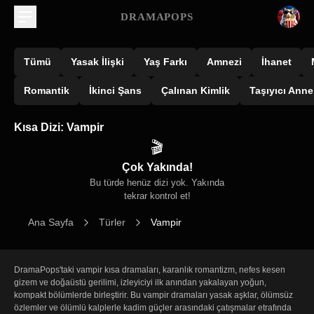
DRAMAPOPS
Tümü
Yasak İlişki
Yaş Farkı
Amnezi
İhanet
Romantik
İkinci Şans
Çalınan Kimlik
Taşıyıcı Anne
Kısa Dizi: Vampir
🎬
Çok Yakında!
Bu türde henüz dizi yok. Yakında
tekrar kontrol et!
Ana Sayfa
Türler
Vampir
DramaPops'taki vampir kısa dramaları, karanlık romantizm, nefes kesen 
gizem ve doğaüstü gerilimi, izleyiciyi ilk anından yakalayan yoğun, 
kompakt bölümlerde birleştirir. Bu vampir dramaları yasak aşklar, ölümsüz 
özlemler ve ölümlü kalplerle kadim güçler arasındaki çatışmalar etrafında 