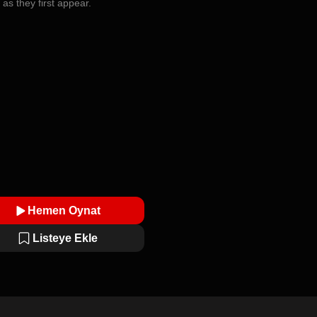
 as they first appear.
Hemen Oynat
Listeye Ekle