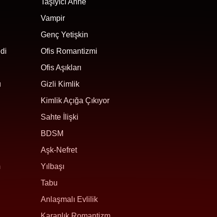
Taşıyıcı Anne
Vampir
Genç Yetişkin
di
Ofis Romantizmi
Ofis Aşıkları
ı
Gizli Kimlik
Kimlik Açığa Çıkıyor
Sahte İlişki
BDSM
Aşk-Nefret
m
Yılbaşı
Tabu
Anlaşmalı Evlilik
Karanlık Romantizm