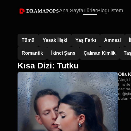
Ana Sayfa
Türler
Blog
Listem
DRAMAPOPS
Tümü
Yasak İlişki
Yaş Farkı
Amnezi
Romantik
İkinci Şans
Çalınan Kimlik
Taş
Kısa Dizi: Tutku
Ofis K
Ateşli 
hırs il
geç saa
değişti
bulanı