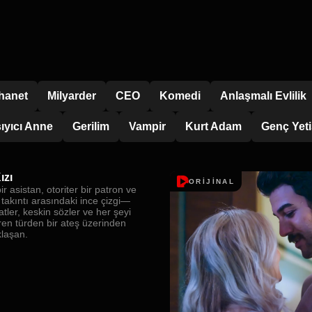
İhanet
Milyarder
CEO
Komedi
Anlaşmalı Evlilik
ıyıcı Anne
Gerilim
Vampir
Kurt Adam
Genç Yeti
ızı
ORİJİNAL
bir asistan, otoriter bir patron ve
e takıntı arasındaki ince çizgi—
tler, keskin sözler ve her şeyi
ren türden bir ateş üzerinden
klaşan.