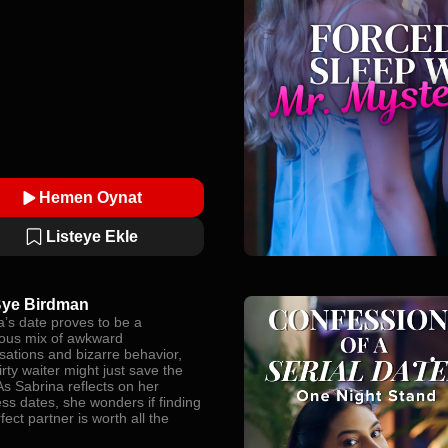
Hemen Oynat
Listeye Ekle
Bye Birdman
a’s date proves to be a
rous mix of awkward
sations and bizarre behavior,
lirty waiter might just save the
As Sabrina reflects on her
ss dates, she wonders if finding
fect partner is worth all the