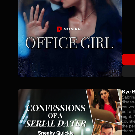
Bye 
Sabrin
disast
conver
but a f
night. 
countle
the per
chaos.