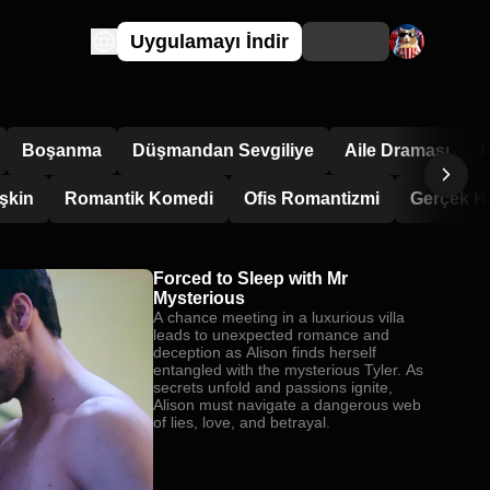
Uygulamayı İndir
Boşanma
Düşmandan Sevgiliye
Aile Draması
F
şkin
Romantik Komedi
Ofis Romantizmi
Gerçek H
Forced to Sleep with Mr
Mysterious
A chance meeting in a luxurious villa
leads to unexpected romance and
deception as Alison finds herself
entangled with the mysterious Tyler. As
secrets unfold and passions ignite,
Alison must navigate a dangerous web
of lies, love, and betrayal.