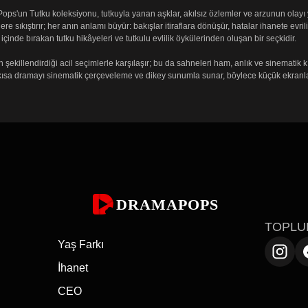
Pops'un Tutku koleksiyonu, tutkuyla yanan aşklar, akılsız özlemler ve arzunun olayı y
ere sıkıştırır; her anın anlamı büyür: bakışlar itiraflara dönüşür, hatalar ihanete evri
inde bırakan tutku hikâyeleri ve tutkulu evlilik öykülerinden oluşan bir seçkidir.

killendirdiği acil seçimlerle karşılaşır; bu da sahneleri ham, anlık ve sinematik kıl
r kısa dramayı sinematik çerçeveleme ve dikey sunumla sunar, böylece küçük ekranlar
le sona erebilir.

ten bölümlerle sunarken, 
Fly Me to the Moon
 tutkuyla başlayan bir karşılaşmanın hız
steler ve tek dokunuşla oynatma deneyimiyle zahmetsiz hale getirir. Sayfa yapısı, 
en izlemeye başlayın.
DRAMAPOPS
TOPLU
Yaş Farkı
İhanet
CEO