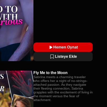
Hemen Oynat
Listeye Ekle
Fly Me to the Moon
Sabrina meets a charming traveler
who offers her a night of no-strings-
attached passion. As they navigate
their fleeting connection, Sabrina
grapples with the excitement of living in
the moment versus the fear of
attachment.