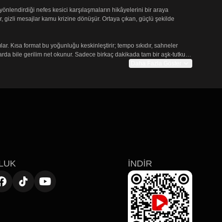
önlendirdiği nefes kesici karşılaşmaların hikâyelerini bir araya 
lir, gizli mesajlar kamu krizine dönüşür. Ortaya çıkan, güçlü şekilde 
ar. Kısa format bu yoğunluğu keskinleştirir; tempo sıkıdır, sahneler 
da bile gerilim net okunur. Sadece birkaç dakikada tam bir aşk-tutku 
Daha Fazla Göster
la karmaşık duygulara evrilişini merkezine alır.

izleyiciyi aramadan doğrudan hikâyenin içine çeken akıcı maraton 
LUK
İNDIR