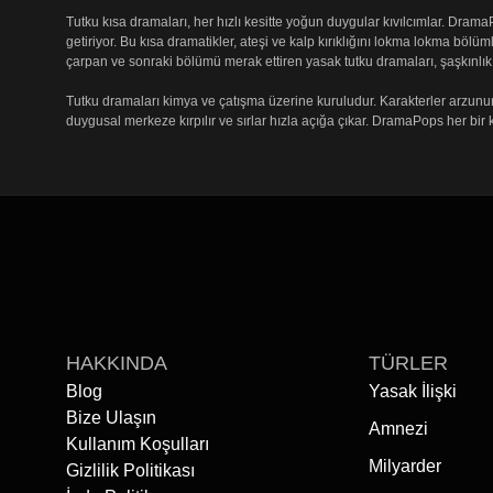
Tutku kısa dramaları, her hızlı kesitte yoğun duygular kıvılcımlar. Drama
getiriyor. Bu kısa dramatikler, ateşi ve kalp kırıklığını lokma lokma bölüml
çarpan ve sonraki bölümü merak ettiren yasak tutku dramaları, şaşkınlık iç
Tutku dramaları kimya ve çatışma üzerine kuruludur. Karakterler arzunun şe
duygusal merkeze kırpılır ve sırlar hızla açığa çıkar. DramaPops her bi
yayılımı ortaya çıkabilir ve izleyiciyi devamına yönlendiren bir ara sahney
The Greatest Sexter
, yasak çekim ve duygusal yüzleşmeyi nabız yüksel
DramaPops, bu tutku dolu kısa dramalara ulaşmayı özenle hazırlanmış li
akışları ve net yönlendirmeler sunar. Tutkunun ritmini yakalayın ve hem
HAKKINDA
TÜRLER
Blog
Yasak İlişki
Bize Ulaşın
Amnezi
Kullanım Koşulları
Milyarder
Gizlilik Politikası