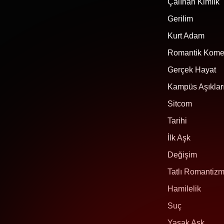
Çalınan Kimlik
Gerilim
Kurt Adam
Romantik Kome
Gerçek Hayat
Kampüs Aşıklar
Sitcom
Tarihi
İlk Aşk
Değişim
Tatlı Romantiz
Hamilelik
Suç
Yasak Aşk