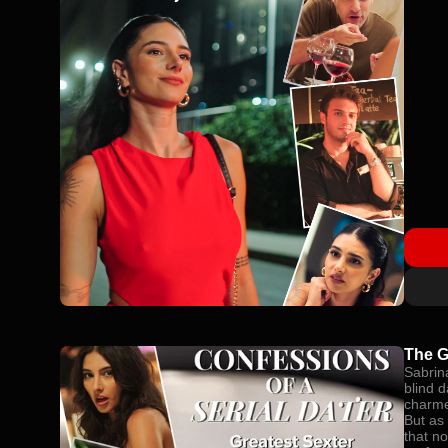
The G
Sabrina
blind d
charme
But as 
that no