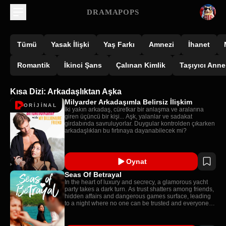
DRAMAPOPS
Tümü
Yasak İlişki
Yaş Farkı
Amnezi
İhanet
Romantik
İkinci Şans
Çalınan Kimlik
Taşıyıcı Anne
Kısa Dizi: Arkadaşlıktan Aşka
Milyarder Arkadaşımla Belirsiz İlişkim
ORİJİNAL
İki yakın arkadaş, cüretkar bir anlaşma ve aralarına
giren üçüncü bir kişi... Aşk, yalanlar ve sadakat
girdabında savruluyorlar. Duygular kontrolden çıkarken
arkadaşlıkları bu fırtınaya dayanabilecek mi?
Oynat
Seas Of Betrayal
In the heart of luxury and secrecy, a glamorous yacht
party takes a dark turn. As trust shatters among friends,
hidden affairs and dangerous games surface, leading
to a night where no one can be trusted and everyone
has something to hide.