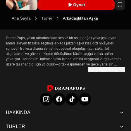
Oynat
Ana Sayfa
Türler
Arkadaşlıktan Aşka
DramaPops, yakın arkadaşlıktan sessiz bir aşka doğru yavaşça kayan 
anları izleyen titizlikle seçilmiş arkadaşlıktan aşka kısa dizi hikâyeleri 
sunuyor. Bu kısa drama serileri, duygusal olgunlaşmayı, şakalı laf 
atışmalarını ve güveni özleme dönüştüren küçük, açığa vuran anları 
yakalıyor. Her bölüm, birkaç dakika içinde tam bir duygusal vurgu vermek 
üzere tasarlandığı için yolculuk—ortak esprilerden ve gece yarısı sır 
paylaşmalarından çekingen itiraflara ve hayatı değiştiren kararlara—nazik 
Daha Fazla Göster
bir tempoda ve belirgin duygusal çıkarlarda ilerliyor. Kısa format, her açığa 
çıkışın anlık ve anlamlı hissetmesini sağlayarak gündelik sahneleri 
unutulmaz dönüm noktalarına dönüştürüyor.

DRAMAPOPS
En yakın arkadaşlardan aşka giden hikâyelerin çekiciliği, içten bir kimya ve 
yavaş keşiften kaynaklanıyor. Karakterler zaten ortak bir geçmişe, rahatlığa 
ve sadakate sahip; duygular değiştiğinde dram risklerden, yanlış 
anlamalardan ve daha derin bir aşk için arkadaşlığı göze alma kararından 
HAKKINDA
doğuyor. Arkadaşlıktan aşka dramalarında izleyiciler duygusal kıvılcımlarla 
birlikte karakter gelişimini izliyor: içten konuşmalar, dürüstlüğe zorlayan 
TÜRLER
kıskançlıklar ve uzun süredir saklı kalan duyguların sonunda dile getirildiği 