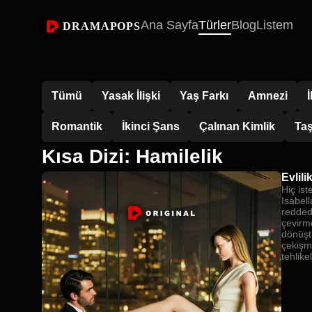
Ana Sayfa
Türler
Blog
Listem
DRAMAPOPS
Tümü
Yasak İlişki
Yaş Farkı
Amnezi
Romantik
İkinci Şans
Çalınan Kimlik
Taş
Kısa Dizi: Hamilelik
Evlil
Hiç ist
Isabel
reddede
çevirme
dönüşt
çekişm
tehlikel