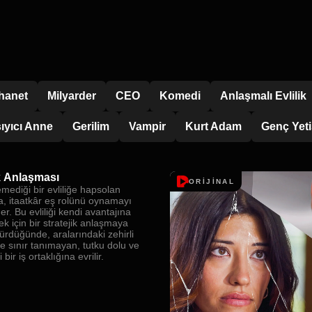
İhanet
Milyarder
CEO
Komedi
Anlaşmalı Evlilik
ıyıcı Anne
Gerilim
Vampir
Kurt Adam
Genç Yeti
ik Anlaşması
ORİJİNAL
emediği bir evliliğe hapsolan
la, itaatkâr eş rolünü oynamayı
r. Bu evliliği kendi avantajına
k için bir stratejik anlaşmaya
ürdüğünde, aralarındaki zehirli
e sınır tanımayan, tutku dolu ve
i bir iş ortaklığına evrilir.