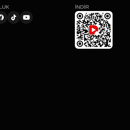
LUK
İNDIR