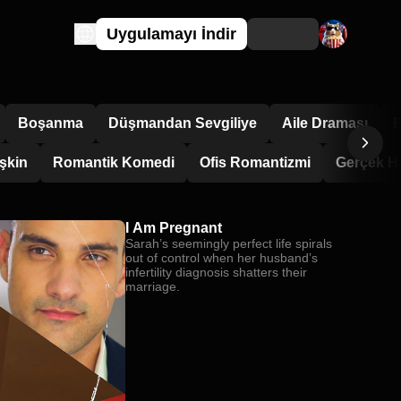
Uygulamayı İndir
Boşanma
Düşmandan Sevgiliye
Aile Draması
F
şkin
Romantik Komedi
Ofis Romantizmi
Gerçek H
I Am Pregnant
Sarah’s seemingly perfect life spirals
out of control when her husband’s
infertility diagnosis shatters their
marriage.