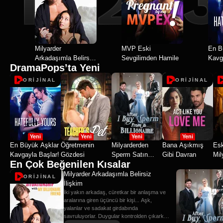
Milyarder
MVP Eski
En B
Arkadaşımla Belirsiz
Sevgilimden Hamile
Kavg
DramaPops’ta Yeni
İlişkim
ORİJİNAL
ORİJİNAL
Yeni
Yeni
Yeni
Yeni
En Büyük Aşklar
Öğretmenin
Milyarderden
Bana Aşıkmış
Esk
Kavgayla Başlar!
Gözdesi
Sperm Satın
Gibi Davran
Mil
En Çok Beğenilen Kısalar
Aldıktan Sonra
Milyarder Arkadaşımla Belirsiz
ORİJİNAL
İlişkim
İki yakın arkadaş, cüretkar bir anlaşma ve
aralarına giren üçüncü bir kişi... Aşk,
yalanlar ve sadakat girdabında
savruluyorlar. Duygular kontrolden çıkarken