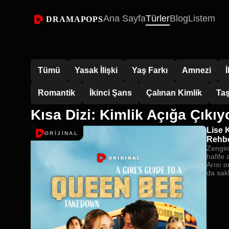
Ana Sayfa
Türler
Blog
Listem
DRAMAPOPS
Tümü
Yasak İlişki
Yaş Farkı
Amnezi
Romantik
İkinci Şans
Çalınan Kimlik
Taş
Kısa Dizi: Kimlik Açığa Çıkıy
Lise 
ORİJİNAL
Rehbe
Zengin
hafife 
Arısı o
da sakl