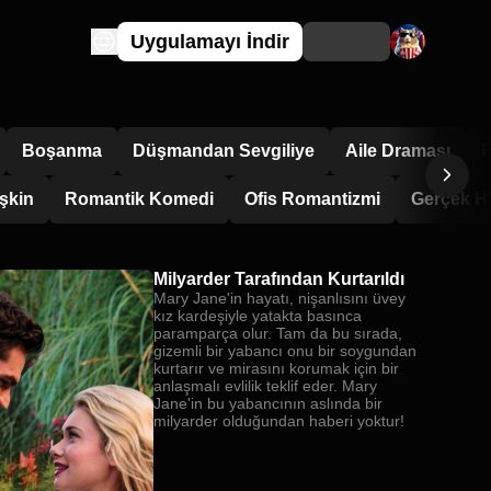
Uygulamayı İndir
Boşanma
Düşmandan Sevgiliye
Aile Draması
F
şkin
Romantik Komedi
Ofis Romantizmi
Gerçek H
Milyarder Tarafından Kurtarıldı
Mary Jane'in hayatı, nişanlısını üvey
kız kardeşiyle yatakta basınca
paramparça olur. Tam da bu sırada,
gizemli bir yabancı onu bir soygundan
kurtarır ve mirasını korumak için bir
anlaşmalı evlilik teklif eder. Mary
Jane'in bu yabancının aslında bir
milyarder olduğundan haberi yoktur!