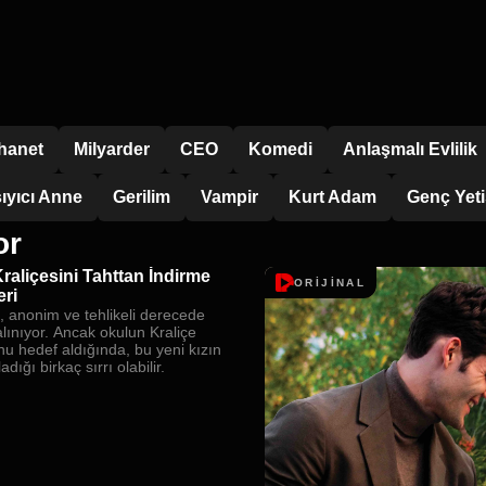
İhanet
Milyarder
CEO
Komedi
Anlaşmalı Evlilik
ıyıcı Anne
Gerilim
Vampir
Kurt Adam
Genç Yeti
or
Kraliçesini Tahttan İndirme
ORİJİNAL
ri
, anonim ve tehlikeli derecede
alınıyor. Ancak okulun Kraliçe
nu hedef aldığında, bu yeni kızın
adığı birkaç sırrı olabilir.