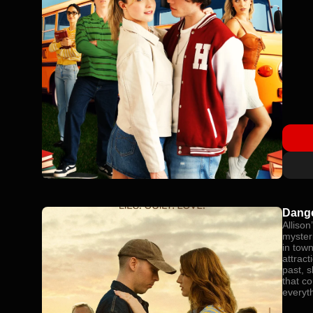
Dange
Allison
myster
in town
attract
past, 
that co
everyt