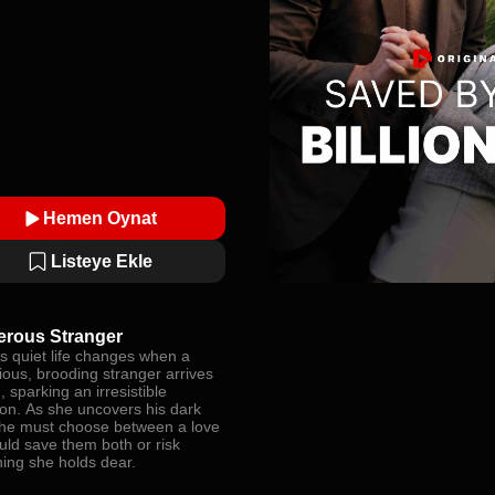
Hemen Oynat
Listeye Ekle
rous Stranger
’s quiet life changes when a
ious, brooding stranger arrives
, sparking an irresistible
ion. As she uncovers his dark
she must choose between a love
uld save them both or risk
hing she holds dear.