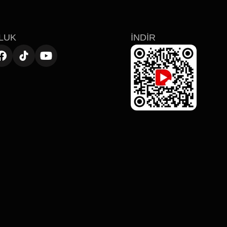
LUK
İNDIR