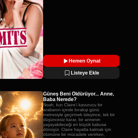
Hemen Oynat
Listeye Ekle
Güneş Beni Öldürüyor... Anne,
Baba Nerede?
Noah, kızı Claire’i kavurucu bir
arabanın içinde bırakıp günü
metresiyle geçirmek isteyince, tek bir
düşüncesiz karar, bir annenin
yaşayabileceği en büyük kabusa
dönüşür. Claire hayatta kalmak için
ölümüne bir mücadele verirken,