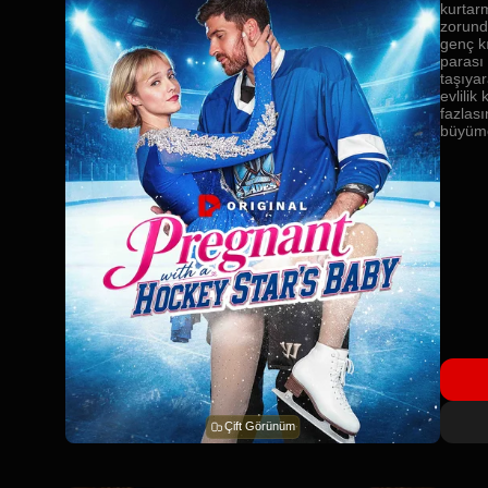
kurtar
zorunda
genç k
parası
taşıyar
evlilik
fazlas
büyüme
Çift Görünüm