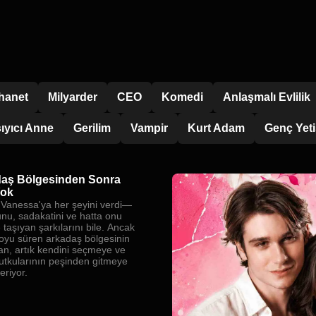
İhanet
Milyarder
CEO
Komedi
Anlaşmalı Evlilik
ıyıcı Anne
Gerilim
Vampir
Kurt Adam
Genç Yeti
aş Bölgesinden Sonra
Yok
 Vanessa'ya her şeyini verdi—
unu, sadakatini ve hatta onu
 taşıyan şarkılarını bile. Ancak
 boyu süren arkadaş bölgesinin
an, artık kendini seçmeye ve
tutkularının peşinden gitmeye
eriyor.