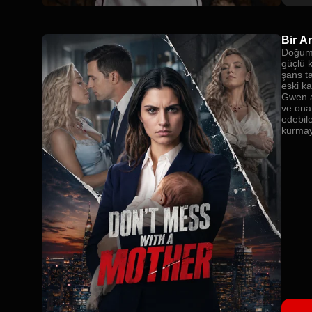
Bir A
Doğumu
güçlü 
şans t
eski k
Gwen a
ve ona 
edebile
kurmay