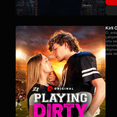
Kirli
O, erk
çalışan
onu sa
durumd
düşman
asla t