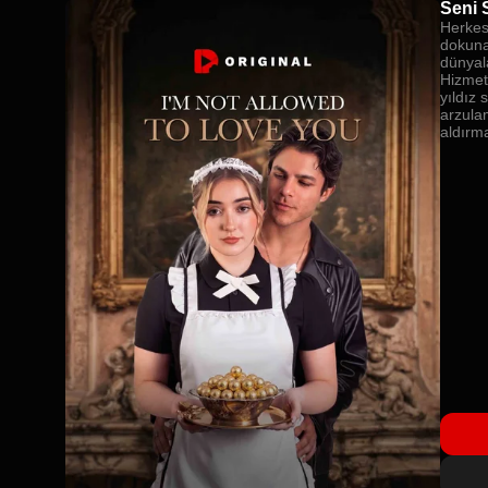
Seni 
Herkes,
dokuna
dünyal
Hizmetç
yıldız 
arzula
aldırm