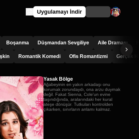
Uygulamayı İndir
Boşanma
Düşmandan Sevgiliye
Aile Draması
F
şkin
Romantik Komedi
Ofis Romantizmi
Gerçek H
Yasak Bölge
Ağabeyinin en yakın arkadaşı onu
korumak zorundaydı, ona arzu duymak
değil. Fakat Sienna, Cole'un evine
taşındığında, aralarındaki her kural
ateşe dönüşür. Tutkuları kontrolden
çıkarken, sınırların anlamı kalmaz.