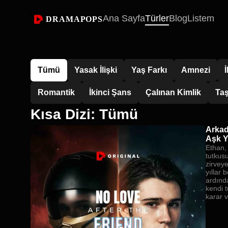
Ana Sayfa
Türler
Blog
Listem
DRAMAPOPS
Tümü
Yasak İlişki
Yaş Farkı
Amnezi
Romantik
İkinci Şans
Çalınan Kimlik
Taş
Kısa Dizi: Tümü
Arkad
Aşk 
Ethan,
tutkus
zirveye
yıllar
ardınd
kendi 
karar v