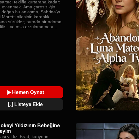
 sarsıcı teklifle kurtarana kadar:
 evlenmek. Ama çaresizliğin
n doğan bu anlaşma, Sabrina'yı
i Moretti ailesinin karanlık
ına sürükler; burada bir adama
ilir... ve asla arzulamaması
n o adamın koruması altına
Hemen Oynat
Listeye Ekle
okeyi Yıldızının Bebeğine
eyim
asi yıldızı Brad, kariyerini