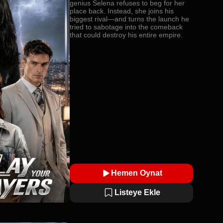
genius Selena refuses to beg for her
place back. Instead, she joins his
biggest rival—and turns the launch he
tried to sabotage into the comeback
that could destroy his entire empire.
Hemen Oynat
Listeye Ekle