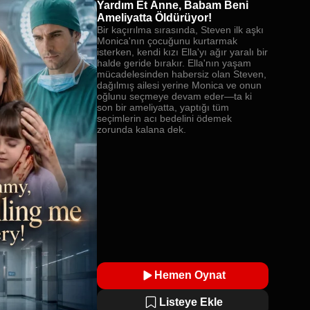
Yardım Et Anne, Babam Beni
Ameliyatta Öldürüyor!
Bir kaçırılma sırasında, Steven ilk aşkı
Monica'nın çocuğunu kurtarmak
isterken, kendi kızı Ella'yı ağır yaralı bir
halde geride bırakır. Ella'nın yaşam
mücadelesinden habersiz olan Steven,
dağılmış ailesi yerine Monica ve onun
oğlunu seçmeye devam eder—ta ki
son bir ameliyatta, yaptığı tüm
seçimlerin acı bedelini ödemek
zorunda kalana dek.
Hemen Oynat
Listeye Ekle