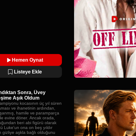
Hemen Oynat
Listeye Ekle
dıktan Sonra, Üvey
şime Aşık Oldum
şampiyonu kocasının üç yıl süren
aması ve ihanetinin ardından,
şanmış, hamile ve paramparça
lde evine döner. Ancak orada,
uğundan beri abi figürü olarak
ü Luke'un ona on beş yıldır
n gizliye aşkla bağlı olduğunu