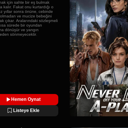
mak için sahte bir eş bulmak
 kalır. Fakat onu kurtardığı o
ız yıllar sonra önüne, cebinde
 olmadan ve mucize bebeğini
ak çıkar. Aralarındaki sözleşmeli
 kısa sürede bir oyundan
ına dönüşür ve yangın
den sönmeyecektir.
Hemen Oynat
Listeye Ekle