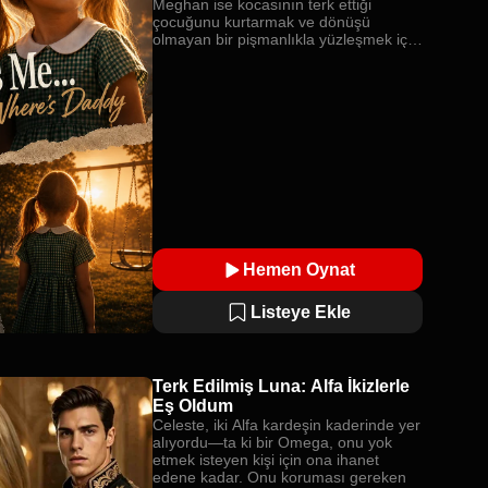
Meghan ise kocasının terk ettiği
çocuğunu kurtarmak ve dönüşü
olmayan bir pişmanlıkla yüzleşmek için
zamana karşı büyük bir yarışa girişir.
Hemen Oynat
Listeye Ekle
Terk Edilmiş Luna: Alfa İkizlerle
Eş Oldum
Celeste, iki Alfa kardeşin kaderinde yer
alıyordu—ta ki bir Omega, onu yok
etmek isteyen kişi için ona ihanet
edene kadar. Onu koruması gereken