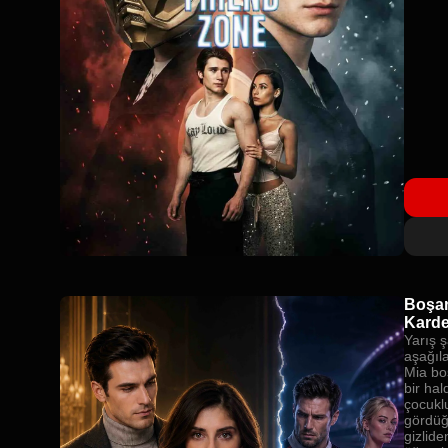
Boşan
Karde
Yarış 
aşağıl
Mia bo
bir ha
çocukl
gördüğ
gizlide