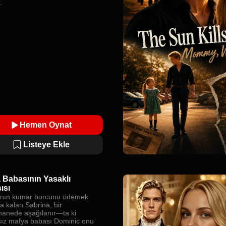
.
Hemen Oynat
Listeye Ekle
 Babasının Yasaklı
ısı
nın kumar borcunu ödemek
a kalan Sabrina, bir
anede aşağılanır—ta ki
ız mafya babası Dominic onu