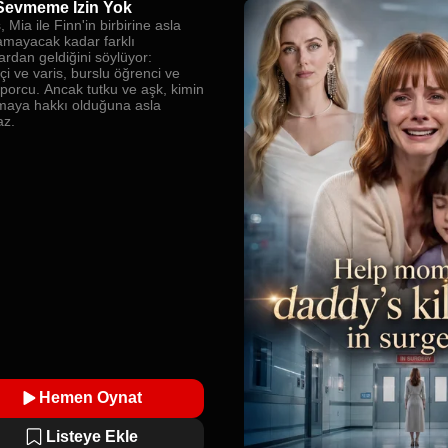
Sevmeme İzin Yok
 Mia ile Finn'in birbirine asla
mayacak kadar farklı
ardan geldiğini söylüyor:
i ve varis, burslu öğrenci ve
sporcu. Ancak tutku ve aşk, kimin
maya hakkı olduğuna asla
az.
Hemen Oynat
Listeye Ekle