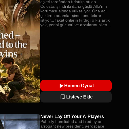
eşleri tarafından fırlatılıp atılan
Celeste, şimdi iki daha güçlü Alfa'nın
koruması altında yükseliyor. Ona acı
çektiren adamlar şimdi onu tekrar
istiyor... fakat onların kırdığı o kız artık
yok, yerini gücünü ve arzularını bilen
bir kadına bıraktı.
Hemen Oynat
Listeye Ekle
Never Lay Off Your A-Players
Publicly humiliated and fired by an
arrogant new president, aerospace