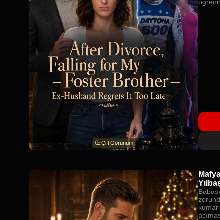
öğrenir
Çift Görünüm
Mafya
Yılbaş
Babası
zorund
kumarh
acımas