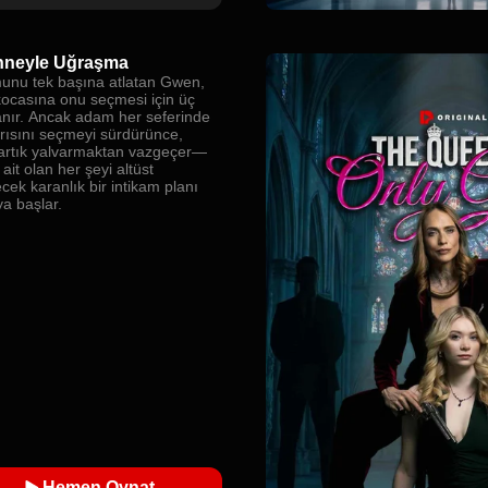
nneyle Uğraşma
nu tek başına atlatan Gwen,
kocasına onu seçmesi için üç
anır. Ancak adam her seferinde
arısını seçmeyi sürdürünce,
rtık yalvarmaktan vazgeçer—
ait olan her şeyi altüst
cek karanlık bir intikam planı
a başlar.
Hemen Oynat