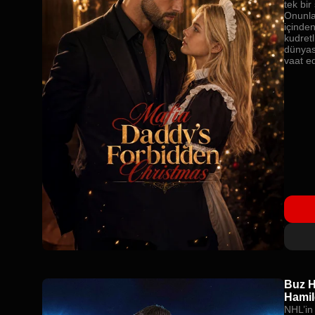
tek bir
Onunla
içinde
kudretl
dünyas
vaat ed
gereke
girer.
Buz H
Hamil
NHL’in 