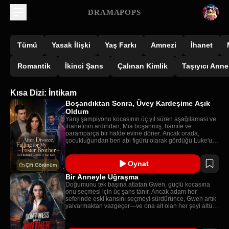
DRAMAPOPS
Tümü
Yasak İlişki
Yaş Farkı
Amnezi
İhanet
Romantik
İkinci Şans
Çalınan Kimlik
Taşıyıcı Anne
Kısa Dizi: İntikam
Boşandıktan Sonra, Üvey Kardeşime Aşık
Oldum
Yarış şampiyonu kocasının üç yıl süren aşağılaması ve
ihanetinin ardından, Mia boşanmış, hamile ve
paramparça bir halde evine döner. Ancak orada,
çocukluğundan beri abi figürü olarak gördüğü Luke'un
ona on beş yıldır gizliden gizliye aşkla bağlı olduğunu
öğrenir.
Oynat
Çift Görünüm
Bir Anneyle Uğraşma
Doğumunu tek başına atlatan Gwen, güçlü kocasına
onu seçmesi için üç şans tanır. Ancak adam her
seferinde eski karısını seçmeyi sürdürünce, Gwen artık
yalvarmaktan vazgeçer—ve ona ait olan her şeyi altüst
edebilecek karanlık bir intikam planı kurmaya başlar.