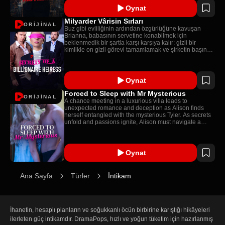
Oynat
Milyarder Vârisin Sırları
ORİJİNAL
Buz gibi evliliğinin ardından özgürlüğüne kavuşan
Brianna, babasının servetine konabilmek için
beklenmedik bir şartla karşı karşıya kalır: gizli bir
kimlikle on gizli görevi tamamlamak ve şirketin başına
geçmek. Her adımında ailesinden gelen ihanetlerle
sarsılan Brianna, aşk, miras ve gerçek özgürlük
arasında zorlu bir mücadeleye girişir.
Oynat
Forced to Sleep with Mr Mysterious
ORİJİNAL
A chance meeting in a luxurious villa leads to
unexpected romance and deception as Alison finds
herself entangled with the mysterious Tyler. As secrets
unfold and passions ignite, Alison must navigate a
dangerous web of lies, love, and betrayal.
Oynat
Ana Sayfa
Türler
İntikam
İhanetin, hesaplı planların ve soğukkanlı öcün birbirine karıştığı hikâyeleri 
ilerleten güç intikamdır. DramaPops, hızlı ve yoğun tüketim için hazırlanmış 