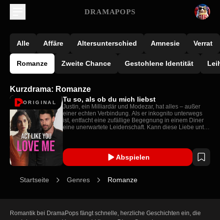
DRAMAPOPS
Alle
Affäre
Altersunterschied
Amnesie
Verrat
Romanze
Zweite Chance
Gestohlene Identität
Lei
Kurzdrama: Romanze
Tu so, als ob du mich liebst
ORIGINAL
Justin, ein Milliardär und Modezar, hat alles – außer
einer echten Verbindung. Als er inkognito unterwegs
ist, entfacht eine zufällige Begegnung in einem Diner
eine unerwartete Leidenschaft. Kann diese Liebe unter
der Last verborgener Wahrheiten bestehen?
Abspielen
Startseite
Genres
Romanze
Romantik bei DramaPops fängt schnelle, herzliche Geschichten ein, die 