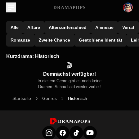
DRAMAPOPS
Alle
Affäre
Altersunterschied
Amnesie
Verrat
Romanze
Zweite Chance
Gestohlene Identität
Lei
Kurzdrama: Historisch
🎬
Demnächst verfügbar!
In diesem Genre gibt es noch keine
Dramen. Schau bald wieder vorbei!
Startseite
Genres
Historisch
DRAMAPOPS