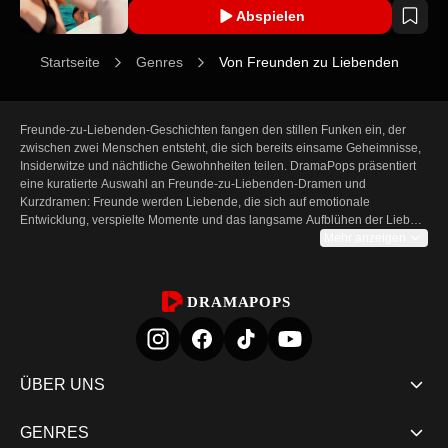
Abspielen
Startseite
Genres
Von Freunden zu Liebenden
Freunde-zu-Liebenden-Geschichten fangen den stillen Funken ein, der 
zwischen zwei Menschen entsteht, die sich bereits einsame Geheimnisse, 
Insiderwitze und nächtliche Gewohnheiten teilen. DramaPops präsentiert 
eine kuratierte Auswahl an Freunde-zu-Liebenden-Dramen und 
Kurzdramen: Freunde werden Liebende, die sich auf emotionale 
Entwicklung, verspielte Momente und das langsame Aufblühen der Liebe 
konzentrieren. Jedes Kurzdrama und jede Kurzserie auf dieser Seite ist für 
Mehr anzeigen
Zuschauerinnen und Zuschauer gemacht, die es genießen, vertraute 
Gesichter dabei zu beobachten, wie sie mit der Verwirrung und der Freude 
wechselnder Gefühle umgehen. Diese kompakten Episoden liefern 
DRAMAPOPS
bedeutsame Charaktermomente und cliffhangerartige Enden, die die 
Zärtlichkeit langjähriger Freundschaft, die sich in Liebe verwandelt, 
hervorheben.

Warum Kurzdramen „Freunde werden Liebende" funktionieren

ÜBER UNS
Der Reiz von Bestenfreunde-zu-Liebenden-Geschichten liegt in der 
GENRES
allmählichen Vertrauensbildung, der gemeinsamen Vergangenheit und 