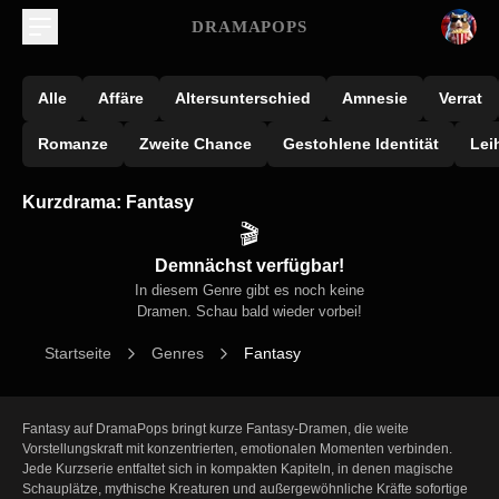
DRAMAPOPS
Alle
Affäre
Altersunterschied
Amnesie
Verrat
Romanze
Zweite Chance
Gestohlene Identität
Lei
Kurzdrama: Fantasy
🎬
Demnächst verfügbar!
In diesem Genre gibt es noch keine
Dramen. Schau bald wieder vorbei!
Startseite
Genres
Fantasy
Fantasy auf DramaPops bringt kurze Fantasy-Dramen, die weite 
Vorstellungskraft mit konzentrierten, emotionalen Momenten verbinden. 
Jede Kurzserie entfaltet sich in kompakten Kapiteln, in denen magische 
Schauplätze, mythische Kreaturen und außergewöhnliche Kräfte sofortige 