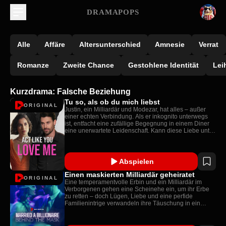
DRAMAPOPS
Alle
Affäre
Altersunterschied
Amnesie
Verrat
Romanze
Zweite Chance
Gestohlene Identität
Lei
Kurzdrama: Falsche Beziehung
Tu so, als ob du mich liebst
ORIGINAL
Justin, ein Milliardär und Modezar, hat alles – außer
einer echten Verbindung. Als er inkognito unterwegs
ist, entfacht eine zufällige Begegnung in einem Diner
eine unerwartete Leidenschaft. Kann diese Liebe unter
der Last verborgener Wahrheiten bestehen?
Abspielen
Einen maskierten Milliardär geheiratet
ORIGINAL
Eine temperamentvolle Erbin und ein Milliardär im
Verborgenen gehen eine Scheinehe ein, um ihr Erbe
zu retten – doch Lügen, Liebe und eine perfide
Familienintrige verwandeln ihre Täuschung in ein
turbulentes Cinderella-Märchen mit hohen Einsätzen.