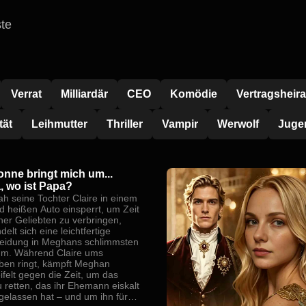
ste
Verrat
Milliardär
CEO
Komödie
Vertragsheira
tät
Leihmutter
Thriller
Vampir
Werwolf
Jugen
onne bringt mich um...
 wo ist Papa?
ah seine Tochter Claire in einem
d heißen Auto einsperrt, um Zeit
iner Geliebten zu verbringen,
elt sich eine leichtfertige
eidung in Meghans schlimmsten
um. Während Claire ums
ben ringt, kämpft Meghan
ifelt gegen die Zeit, um das
u retten, das ihr Ehemann eiskalt
gelassen hat – und um ihn für