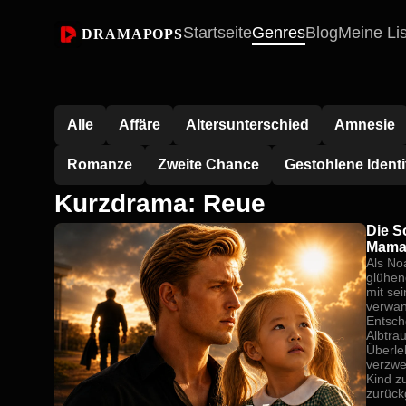
Startseite
Genres
Blog
Meine Li
DRAMAPOPS
Alle
Affäre
Altersunterschied
Amnesie
Romanze
Zweite Chance
Gestohlene Identi
Kurzdrama: Reue
Die S
Mama,
Als No
glühen
mit se
verwand
Entsch
Albtra
Überle
verzwe
Kind z
zurück