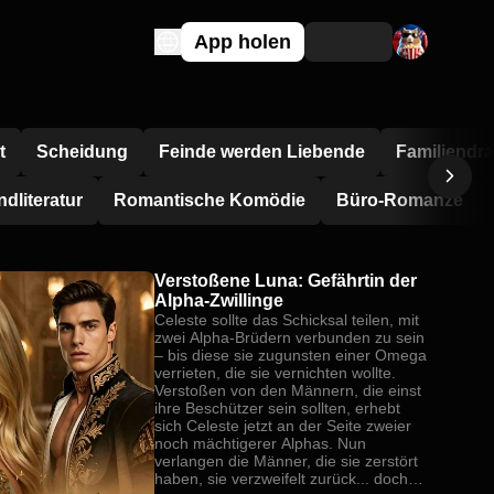
App holen
t
Scheidung
Feinde werden Liebende
Familiendr
dliteratur
Romantische Komödie
Büro-Romanze
Verstoßene Luna: Gefährtin der
Alpha-Zwillinge
Celeste sollte das Schicksal teilen, mit
zwei Alpha-Brüdern verbunden zu sein
– bis diese sie zugunsten einer Omega
verrieten, die sie vernichten wollte.
Verstoßen von den Männern, die einst
ihre Beschützer sein sollten, erhebt
sich Celeste jetzt an der Seite zweier
noch mächtigerer Alphas. Nun
verlangen die Männer, die sie zerstört
haben, sie verzweifelt zurück... doch