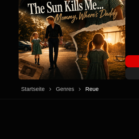
das bü
wieder
Startseite
Genres
Reue