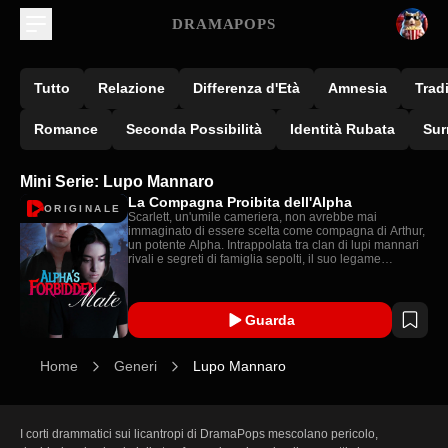
DRAMAPOPS
Tutto
Relazione
Differenza d'Età
Amnesia
Trad
Romance
Seconda Possibilità
Identità Rubata
Sur
Mini Serie: Lupo Mannaro
La Compagna Proibita dell'Alpha
ORIGINALE
Scarlett, un'umile cameriera, non avrebbe mai
immaginato di essere scelta come compagna di Arthur,
un potente Alpha. Intrappolata tra clan di lupi mannari
rivali e segreti di famiglia sepolti, il suo legame
inaspettato con Arthur minaccia di distruggere tutto.
Guarda
Home
Generi
Lupo Mannaro
I corti drammatici sui licantropi di DramaPops mescolano pericolo, 