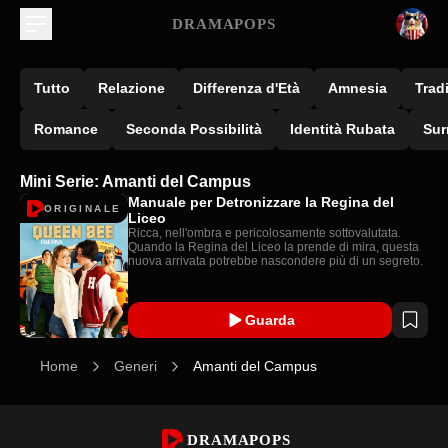
DRAMAPOPS
Tutto
Relazione
Differenza d'Età
Amnesia
Trad
Romance
Seconda Possibilità
Identità Rubata
Sur
Mini Serie: Amanti del Campus
Manuale per Detronizzare la Regina del
ORIGINALE
Liceo
Ricca, nell'ombra e pericolosamente sottovalutata.
Quando la Regina del Liceo la prende di mira, questa
nuova arrivata potrebbe nascondere più di un segreto.
Guarda
Home
Generi
Amanti del Campus
DRAMAPOPS