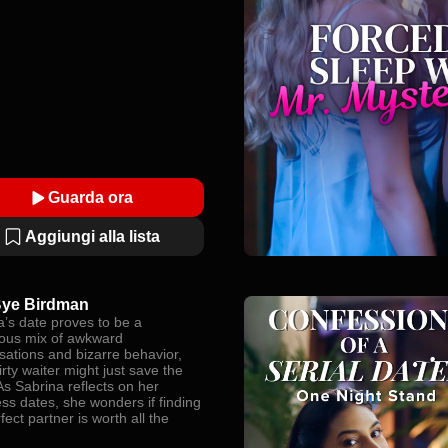
Guarda ora
Aggiungi alla lista
Bye Birdman
a’s date proves to be a
rous mix of awkward
sations and bizarre behavior,
lirty waiter might just save the
As Sabrina reflects on her
ss dates, she wonders if finding
fect partner is worth all the