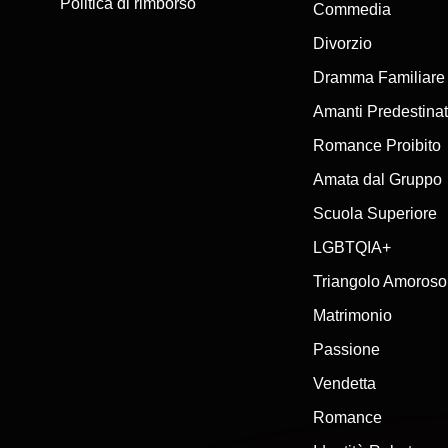
Politica di rimborso
Diari degli Appuntamenti: Addio, Uomo Uccello

Commedia
Una storia intensa di brama, perdita e desiderio riacceso che si sviluppa
Divorzio
Inizia a guardare

Dramma Familiare
Amanti Predestinat
Esplora la collezione di corti drammatici di passione e trova le scelte p
pensati per toccare il cuore.
Romance Proibito
Amata dal Gruppo
Scuola Superiore
LGBTQIA+
Triangolo Amoroso
Matrimonio
Passione
Vendetta
Romance