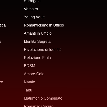
Surrogata
Vampiro
Young Adult
ica
Romanticismo in Ufficio
Amanti in Ufficio
s
Identità Segreta
Rivelazione di Identità
Relazione Finta
BDSM
Amore-Odio
ce
Natale
Tabù
Matrimonio Combinato
Romanzo Oscuro