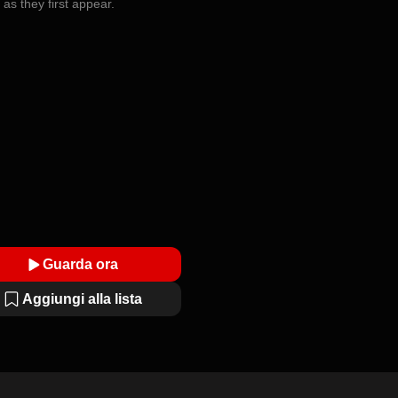
 as they first appear.
Guarda ora
Aggiungi alla lista