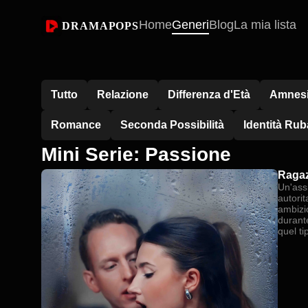
Home
Generi
Blog
La mia lista
DRAMAPOPS
Tutto
Relazione
Differenza d'Età
Amnes
Romance
Seconda Possibilità
Identità Rub
Mini Serie: Passione
Ragaz
Un'ass
autorita
ambizi
durante
quel ti