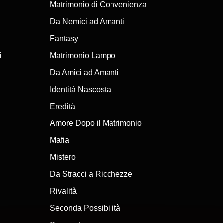
Matrimonio di Convenienza
 in episodi compatti e urgenti. In streaming su 
Bye Bye Birdman
Da Nemici ad Amanti
Fantasy
i
Matrimonio Lampo
iù intense da divorare. Guarda ora gratuitamente — senti il calore con la migliore es
Da Amici ad Amanti
Identità Nascosta
Eredità
Amore Dopo il Matrimonio
Mafia
Mistero
Da Stracci a Ricchezze
Rivalità
Seconda Possibilità