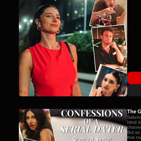
The G
Sabrina
blind d
charme
But as 
that no