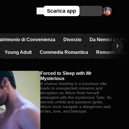
Scarica app
atrimonio di Convenienza
Divorzio
Da Nemici ad Ama
Young Adult
Commedia Romantica
Romanticismo i
Forced to Sleep with Mr
Mysterious
A chance meeting in a luxurious villa
leads to unexpected romance and
deception as Alison finds herself
entangled with the mysterious Tyler. As
secrets unfold and passions ignite,
Alison must navigate a dangerous web
of lies, love, and betrayal.