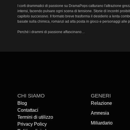
I corti drammatici di passione su DramaPops catturano l'attrazione gre
intensi, facendo pulsare ogni scena di tensione. Storie di incontri proibit
capitolo successivo. Il formato breve trasforma il desiderio a lenta co
basate sulla chimica, romanzi ad alta posta in gioco e personaggi alle p
Perché i drammi di passione affascinano

I drammi di passione prosperano sulla tensione: lo scontro tra brama e
appassionati, dove l'attrazione si scontra con regole, reputazione o do
decisione presa in un respiro — così gli archi emotivi procedono rapidi e
offrendo dosi concentrate di desiderio e conflitto che aumentano l'inves
Le migliori scelte di Passione su DramaPops

Una lista curata mette in mostra i migliori drammi di passione e le serie
Greatest Sexter e l'emotivamente intensa Bye Bye Birdman, entrambe dis
scelte sconsiderate e rivelazioni improvvise — che mostrano come la nar
CHI SIAMO
GENERI
Titoli in evidenza

Blog
Relazione
Contattaci
Diari degli Appuntamenti: Il Re del Sexting

Amnesia
Termini di utilizzo
Una mini-serie provocatoria in cui i messaggi accendono il desiderio e 
Miliardario
Privacy Policy