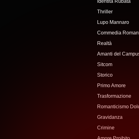
Identità Rubata
Thriller
Lupo Mannaro
Commedia Romant
Realtà
Amanti del Campu
Sitcom
Storico
Primo Amore
Trasformazione
Romanticismo Dol
Gravidanza
Crimine
Amore Proibito