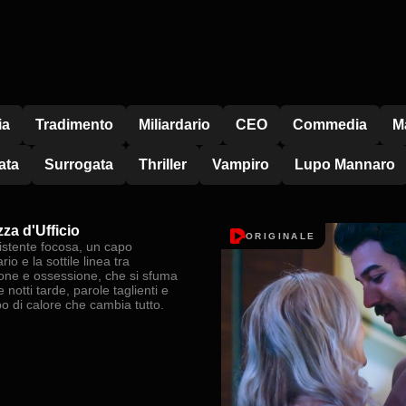
ia
Tradimento
Miliardario
CEO
Commedia
M
ata
Surrogata
Thriller
Vampiro
Lupo Mannaro
za d'Ufficio
ORIGINALE
istente focosa, un capo
rio e la sottile linea tra
one e ossessione, che si sfuma
 notti tarde, parole taglienti e
po di calore che cambia tutto.