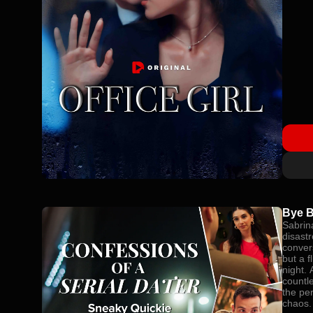
Bye 
Sabrin
disast
conver
but a f
night. 
countle
the per
chaos.