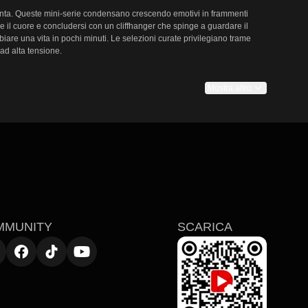
conta. Queste mini-serie condensano crescendo emotivi in frammenti 
ere il cuore e concludersi con un cliffhanger che spinge a guardare il 
re una vita in pochi minuti. Le selezioni curate privilegiano trame 
d alta tensione.

Mostra altro
esso ruotano intorno a scenari di passione proibita e matrimoni 
intimi — un tocco accidentale, una confessione sussurrata, una 
rientate all'atmosfera trasmettono sentimenti complessi in fretta, 
ienti figurano la mini-serie sensuale e ricca di colpi di scena The 
ono episodi di passione smarrita e travolgente — messaggi segreti, 
MMUNITY
SCARICA