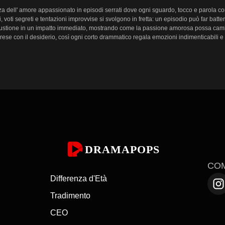
zza dell' amore appassionato in episodi serrati dove ogni sguardo, tocco e parola 
i, voti segreti e tentazioni improvvise si svolgono in fretta: un episodio può far batt
mbustione in un impatto immediato, mostrando come la passione amorosa possa cambia
rese con il desiderio, così ogni corto drammatico regala emozioni indimenticabili e a
 conseguenze crea un dramma che si percepisce urgente e coinvolgente. Le trame sp
vere. La durata compatta di un corto drammatico concentra l'attenzione sui momenti 
 restano impressi nello spettatore. Performance solide, dialoghi serrati e immagini o
timento episodio dopo episodio.

 di punta selezionate per chimica esplosiva e tensione drammatica. Tra i momenti sal
ponibili per guardare i drammi di passione online su DramaPops. Questi titoli offr
DRAMAPOPS
razione in formato breve innalzi le poste romantiche e la soddisfazione emotiva.

CO
Differenza d'Età
Tradimento
le conseguenze seguono. Guarda il trailer e gli episodi su 
The Greatest Sexter
CEO