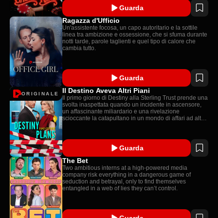
e distruggere tutto ciò che hanno costruito.
Guarda
Ragazza d'Ufficio
Un'assistente focosa, un capo autoritario e la sottile
linea tra ambizione e ossessione, che si sfuma durante
notti tarde, parole taglienti e quel tipo di calore che
cambia tutto.
Guarda
Il Destino Aveva Altri Piani
ORIGINALE
Il primo giorno di Destiny alla Sterling Trust prende una
svolta inaspettata quando un incidente in ascensore,
un affascinante miliardario e una rivelazione
scioccante la catapultano in un mondo di affari ad alto
rischio e identità nascoste. Grandi rischi, scintille
incandescenti e caos totale!
Guarda
The Bet
Two ambitious interns at a high-powered media
company risk everything in a dangerous game of
seduction and betrayal, only to find themselves
entangled in a web of lies they can’t control.
Guarda