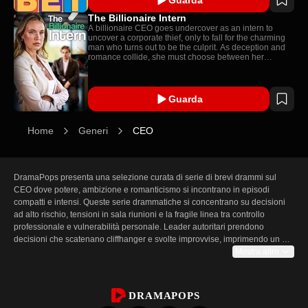
The Billionaire Intern
A billionaire CEO goes undercover as an intern to
uncover a corporate thief, only to fall for the charming
man who turns out to be the culprit. As deception and
romance collide, she must choose between her
company and her heart.
Guarda
Home
Generi
CEO
DramaPops presenta una selezione curata di serie di brevi drammi sul 
CEO dove potere, ambizione e romanticismo si incontrano in episodi 
compatti e intensi. Queste serie drammatiche si concentrano su decisioni 
ad alto rischio, tensioni in sala riunioni e la fragile linea tra controllo 
professionale e vulnerabilità personale. Leader autoritari prendono 
decisioni che scatenano cliffhanger e svolte improvvise, imprimendo un 
impulso emotivo perfetto per il racconto in formato breve, come i corti 
Mostra altro
drammatici e i micro-episodi serializzati. Il ritmo consente a ogni scena di 
avere peso: una singola riunione, una confessione sussurrata o una 
rivelazione scioccante possono modificare alleanze e scatenare 
DRAMAPOPS
ossessioni in pochi minuti. Questo mix di autorità e passione rende le 