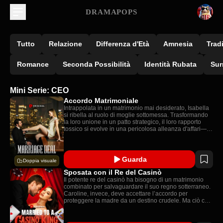
DRAMAPOPS
Tutto
Relazione
Differenza d'Età
Amnesia
Trad
Romance
Seconda Possibilità
Identità Rubata
Sur
Mini Serie: CEO
Accordo Matrimoniale
Intrappolata in un matrimonio mai desiderato, Isabella
si ribella al ruolo di moglie sottomessa. Trasformando
la loro unione in un patto strategico, il loro rapporto
tossico si evolve in una pericolosa alleanza d'affari—
ma nessuno dei due avrebbe mai immaginato che i
confini tra interesse e passione potessero confondersi
così sottilmente.
Guarda
Doppia visuale
Sposata con il Re del Casinò
Il potente re del casinò ha bisogno di un matrimonio
combinato per salvaguardare il suo regno sotterraneo.
Caroline, invece, deve accettare l’accordo per
proteggere la madre da un destino crudele. Ma ciò che
nasce come un freddo patto d’affari si trasforma ben
presto in una relazione ardente e proibita, mentre i
nemici tramano nell’ombra per lacerare il loro legame