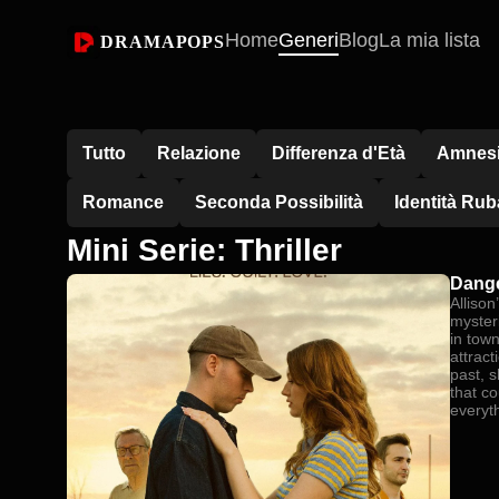
Home
Generi
Blog
La mia lista
DRAMAPOPS
Tutto
Relazione
Differenza d'Età
Amnes
Romance
Seconda Possibilità
Identità Rub
Mini Serie: Thriller
Dange
Allison
myster
in town
attract
past, 
that co
everyt