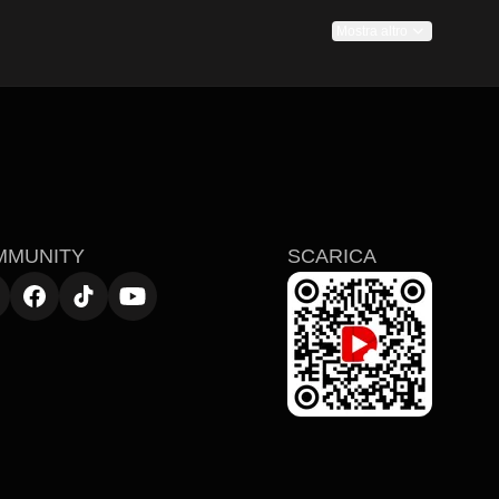
Mostra altro
itmo da formato breve amplifica ogni battuta, così una sola frase, uno 
alto il momentum. Gli spettatori troveranno confronti tesi, misteri 
con titoli che mostrano ritmi ad alta tensione e risoluzioni soddisfacenti
s. Esplora ora i migliori corti thriller drammatici, segui gli indizi, 
MMUNITY
SCARICA