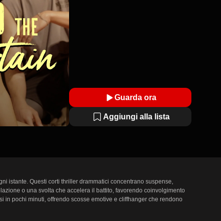
Guarda ora
Aggiungi alla lista
i istante. Questi corti thriller drammatici concentrano suspense, 
azione o una svolta che accelera il battito, favorendo coinvolgimento 
si in pochi minuti, offrendo scosse emotive e cliffhanger che rendono 