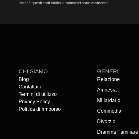
Perché questi corti thriller drammatici sono avvincenti

Il fascino dei drama thriller nasce dal caos controllato: intrecci serrati,
sguardo o una rivelazione in un thriller drammatico può cambiare tutto.
stratificati e rovesciamenti scioccanti in durate compatte. Questa pagina m
—come 
Behind The Curtain
, entrambi costruiti su tensione incessante e
Pronto a guardare

Entra nel mondo della suspense con i migliori drama Thriller oggi stesso. 
sopravvivi ai colpi di scena e scopri come pochi minuti possano cambia
CHI SIAMO
GENERI
Blog
Relazione
Contattaci
Amnesia
Termini di utilizzo
Miliardario
Privacy Policy
Politica di rimborso
Commedia
Divorzio
Dramma Familiare