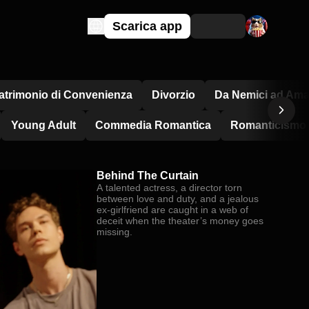
Scarica app
atrimonio di Convenienza
Divorzio
Da Nemici ad Ama
Young Adult
Commedia Romantica
Romanticismo i
Behind The Curtain
A talented actress, a director torn
between love and duty, and a jealous
ex-girlfriend are caught in a web of
deceit when the theater’s money goes
missing.