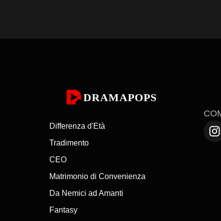
 pericoli immediati e personaggi costretti a scelte urgenti con conseguenze reali. Il r
 Scene del crimine, tradimenti e agenda nascoste emergono rapidamente, mantenendo 
ette in evidenza i migliori drama thriller e le serie thriller migliori su DramaPops, 
 rivelazioni improvvise.

Inizia a guardare le proposte Thriller più intense su DramaPops — Guarda Subito Grati
re ogni cosa.
DRAMAPOPS
CO
Differenza d'Età
Tradimento
CEO
Matrimonio di Convenienza
Da Nemici ad Amanti
Fantasy