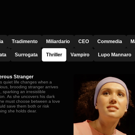
ia
Tradimento
Miliardario
CEO
Commedia
M
ata
Surrogata
Thriller
Vampiro
Lupo Mannaro
rous Stranger
’s quiet life changes when a
ious, brooding stranger arrives
, sparking an irresistible
ion. As she uncovers his dark
she must choose between a love
uld save them both or risk
hing she holds dear.