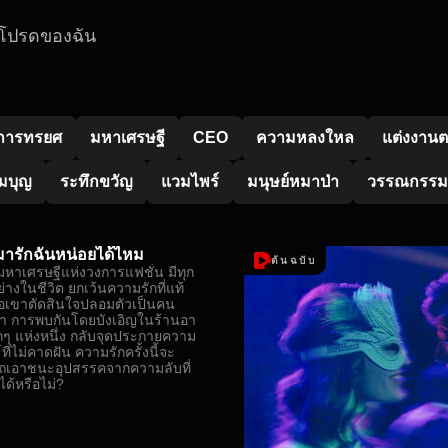
โปรดของฉัน
การทรยศ
มหาเศรษฐี
CEO
ความหลงใหล
แต่งงาน
้มบุญ
ระทึกขวัญ
แวมไพร์
มนุษย์หมาป่า
วรรณกรรมวั
มารักฉันหน่อยได้ไหม
ต้นฉบับ
 มหาเศรษฐีแห่งวงการแฟชั่น มีทุก
อย่างในชีวิต ยกเว้นความรักที่แท้
มื่อเขาตัดสินใจปลอมตัวเป็นคน
 การพบกันโดยบังเอิญในร้านอา
กๆ แห่งหนึ่ง กลับจุดประกายความ
์ที่ไม่คาดฝัน ความรักครั้งนี้จะ
ถเอาชนะอุปสรรคจากความลับที่
ได้หรือไม่?