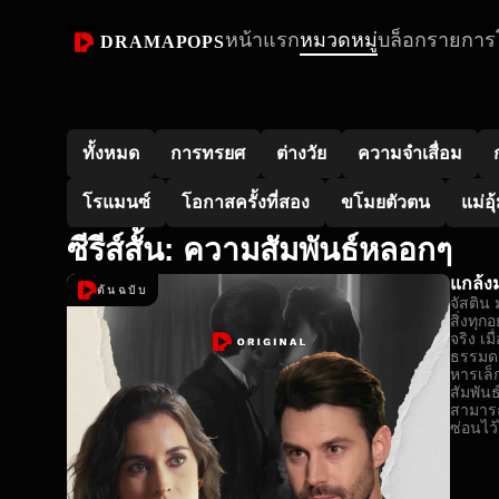
หน้าแรก
หมวดหมู่
บล็อก
รายการ
DRAMAPOPS
ทั้งหมด
การทรยศ
ต่างวัย
ความจำเสื่อม
โรแมนซ์
โอกาสครั้งที่สอง
ขโมยตัวตน
แม่อุ
ซีรีส์สั้น: ความสัมพันธ์หลอกๆ
แกล้ง
ต้นฉบับ
จัสติน
สิ่งทุก
จริง เ
ธรรมดา
หารเล็
สัมพันธ
สามาร
ซ่อนไว้