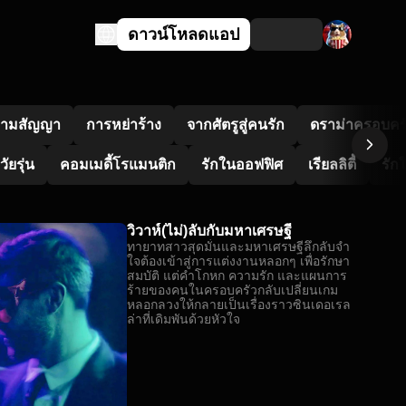
ดาวน์โหลดแอป
ตามสัญญา
การหย่าร้าง
จากศัตรูสู่คนรัก
ดราม่าครอบคร
ยรุ่น
คอมเมดี้โรแมนติก
รักในออฟฟิศ
เรียลลิตี้
รัก
วิวาห์(ไม่)ลับกับมหาเศรษฐี
ทายาทสาวสุดมั่นและมหาเศรษฐีลึกลับจำ
ใจต้องเข้าสู่การแต่งงานหลอกๆ เพื่อรักษา
สมบัติ แต่คำโกหก ความรัก และแผนการ
ร้ายของคนในครอบครัวกลับเปลี่ยนเกม
หลอกลวงให้กลายเป็นเรื่องราวซินเดอเรล
ล่าที่เดิมพันด้วยหัวใจ