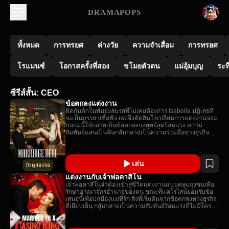
DRAMAPOPS
ทั้งหมด
การทรยศ
ต่างวัย
ความจำเสื่อม
การทรยศ
โรแมนซ์
โอกาสครั้งที่สอง
ขโมยตัวตน
แม่อุ้มบุญ
ระท
ซีรีส์สั้น: CEO
ข้อตกลงแต่งงาน
ติดกับดักในพันธะสมรสที่ไม่เคยต้องการ Isabella ปฏิเสธที่
จะเป็นภรรยาเชื่อฟัง เธอจึงตัดสินใจเปลี่ยนการแต่งงานจอม
ปลอมนี้ให้กลายเป็นข้อตกลงกลยุทธ์สุดร้อนแรง ความ
สัมพันธ์แสนเป็นพิษกลับกลายเป็นความร่วมมือทางธุรกิจที่มี
เดิมพันสูง ไม่มีใครคาดคิดว่าทุกอย่างจะกลายเป็นเรื่องจริง
ในที่สุด
เล่น
ดูสองจอ
แต่งงานกับเจ้าพ่อคาสิโน
เจ้าพ่อคาสิโนจำต้องเข้าสู่ชีวิตแต่งงานแบบคลุมถุงชนเพื่อ
รักษาอาณาจักรอำนาจของตน ขณะที่แคโรไลน์ยอมรับข้อ
เสนอนี้เพื่อปกป้องแม่ที่รัก สิ่งที่เริ่มต้นจากข้อตกลงทางธุรกิจ
ที่เยียบเย็น กลับกลายเป็นความสัมพันธ์ร้อนแรงที่ไม่มีใคร
คาดคิด เมื่อทั้งคู่ต้องร่วมมือกันต่อสู้กับศัตรูที่หมายจะฉีก
พวกเขาออกจากกัน.