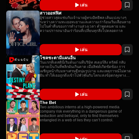
เล่น
สาวออฟฟิศ
ผู้ช่วยสาวสุดแซ่บกับเจ้านายผู้ทรงอิทธิพล เส้นแบ่งบางๆ
ระหว่างความทะเยอทะยานและความเร่าร้อนเริ่มเลือนหาย
ไปในค่ำคืนของการทำงานล่วงเวลา คำพูดคมคาย และ
ความปรารถนาอันเร่าร้อนที่เปลี่ยนทุกสิ่งไปตลอดกาล
เล่น
โชคชะตามีแผนอื่น
ต้นฉบับ
วันแรกที่เดสตินี่เริ่มต้นงานที่บริษัท สเตอร์ลิง ทรัสต์ กลับ
กลายเป็นวันที่พลิกผันเกินคาด เมื่อลิฟต์เกิดขัดข้อง การ
เผชิญหน้ากับมหาเศรษฐีหนุ่มรูปงาม และเหตุการณ์ไม่คาด
ฝัน ทำให้เธอถูกดึงเข้าไปพัวพันกับโลกแห่งข้อตกลงทาง
ธุรกิจระดับสูง และความลับที่ซ่อนอยู่ ความเสี่ยงครั้งใหญ่
ความรักที่แท้จริง และความโกลาหลทั้งหมดกำลังรออยู่!
เล่น
The Bet
Two ambitious interns at a high-powered media
company risk everything in a dangerous game of
seduction and betrayal, only to find themselves
entangled in a web of lies they can’t control.
เล่น