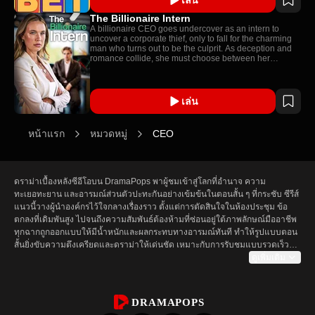
The Billionaire Intern
A billionaire CEO goes undercover as an intern to
uncover a corporate thief, only to fall for the charming
man who turns out to be the culprit. As deception and
romance collide, she must choose between her
company and her heart.
เล่น
หน้าแรก
หมวดหมู่
CEO
ดราม่าเบื้องหลังซีอีโอบน DramaPops พาผู้ชมเข้าสู่โลกที่อำนาจ ความ
ทะเยอทะยาน และอารมณ์ส่วนตัวปะทะกันอย่างเข้มข้นในตอนสั้น ๆ ที่กระชับ ซีรีส์
แนวนี้วางผู้นำองค์กรไว้ใจกลางเรื่องราว ตั้งแต่การตัดสินใจในห้องประชุม ข้อ
ตกลงที่เดิมพันสูง ไปจนถึงความสัมพันธ์ต้องห้ามที่ซ่อนอยู่ใต้ภาพลักษณ์มืออาชีพ 
ทุกฉากถูกออกแบบให้มีน้ำหนักและผลกระทบทางอารมณ์ทันที ทำให้รูปแบบตอน
สั้นยิ่งขับความตึงเครียดและดราม่าให้เด่นชัด เหมาะกับการรับชมแบบรวดเร็วแต่
ยังคงความเข้มข้นครบถ้วน

ดูเพิ่มเติม
เสน่ห์ของดราม่าเกี่ยวกับซีอีโออยู่ที่ความขัดแย้งระหว่างอำนาจภายนอกกับความ
เปราะบางภายใน ตัวละครอาจควบคุมบริษัทขนาดใหญ่ได้ แต่กลับลังเลกับการ
DRAMAPOPS
ตัดสินใจส่วนตัว ความรักในที่ทำงาน การหักหลังเชิงกลยุทธ์ และแรงกดดันทาง