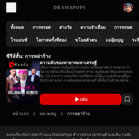
DRAMAPOPS
ทั้งหมด
การทรยศ
ต่างวัย
ความจำเสื่อม
การทรยศ
โรแมนซ์
โอกาสครั้งที่สอง
ขโมยตัวตน
แม่อุ้มบุญ
ระท
ซีรีส์สั้น: การหย่าร้าง
ความลับของทายาทมหาเศรษฐี
ต้นฉบับ
เมื่อการแต่งงานอันเย็นชาจบลง เบรียนน่าพบว่ามรดกจาก
บิดามาพร้อมกับเงื่อนไขสุดท้าทาย เธอต้องฝ่าฟันบททดสอบ
ลับ 10 ประการ และบริหารบริษัทภายใต้เงาแห่งตัวตนที่ถูก
ปิดบัง ท่ามกลางวงล้อมของครอบครัวที่เต็มไปด้วยเล่ห์กล
และการทรยศ เบรียนน่าต้องต่อสู้เพื่อความรัก มรดก และ
อิสรภาพที่แท้จริง
เล่น
หน้าแรก
หมวดหมู่
การหย่าร้าง
ละครเกี่ยวกับการหย่าร้างบน DramaPops สำรวจช่วงเวลาส่วนตัวและดิบ ๆ หลัง