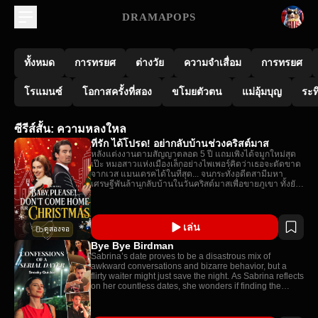
DRAMAPOPS
ทั้งหมด
การทรยศ
ต่างวัย
ความจำเสื่อม
การทรยศ
โรแมนซ์
โอกาสครั้งที่สอง
ขโมยตัวตน
แม่อุ้มบุญ
ระท
ซีรีส์สั้น: ความหลงใหล
ที่รัก ได้โปรด! อย่ากลับบ้านช่วงคริสต์มาส
หลังแต่งงานตามสัญญาตลอด 5 ปี แถมเพิ่งได้จมูกใหม่สุด
เป๊ะ หมอสาวแห่งเมืองเล็กอย่างไพเพอร์คิดว่าเธอจะตัดขาด
จากเวส แมนเดรคได้ในที่สุด... จนกระทั่งอดีตสามีมหา
เศรษฐีพันล้านกลับบ้านในวันคริสต์มาสเพื่อขายภูเขา ทั้งยัง
จำไม่ได้ด้วยซ้ำว่าเธอคือภรรยาเก่าของตัวเอง
เล่น
ดูสองจอ
Bye Bye Birdman
Sabrina’s date proves to be a disastrous mix of
awkward conversations and bizarre behavior, but a
flirty waiter might just save the night. As Sabrina reflects
on her countless dates, she wonders if finding the
perfect partner is worth all the chaos.