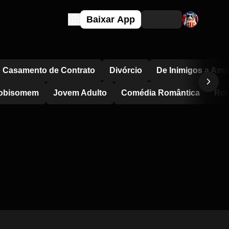
Baixar App
Casamento de Contrato
Divórcio
De Inimigos a Ama
obisomem
Jovem Adulto
Comédia Romântica
Rom