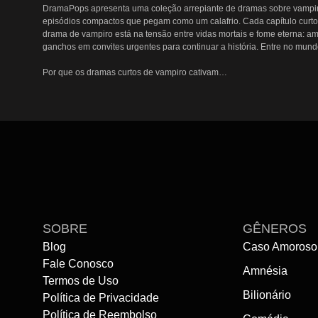
DramaPops apresenta uma coleção arrepiante de dramas sobre vampiros
episódios compactos que pegam como um calafrio. Cada capítulo curto 
drama de vampiro está na tensão entre vidas mortais e fome eterna: ama
ganchos em convites urgentes para continuar a história. Entre no mun
Por que os dramas curtos de vampiro cativam

Os melhores dramas sobre vampiros combinam perigo sensual e apostas
entre humanos e imortais trazem drama urgente. Na DramaPops, as hi
capítulo parecer um golpe concentrado de suspense: reviravoltas aco
encontrarão arcos bem escritos, química intensa e escalada rápida qu
recompensa narrativa.

Seleções de vampiro curadas na DramaPops

Abaixo está uma seleção de séries de vampiro e títulos de drama de v
as narrativas compactas e envolventes.

SOBRE
GÊNEROS
Como começar a assistir

Blog
Caso Amoroso
Fale Conosco
A DramaPops facilita assistir a curtas e explorar cada episódio dessa
Amnésia
curta parcela, a mitologia se aprofunda e as apostas aumentam, incenti
Termos de Uso
Bilionário
Política de Privacidade
Perguntas frequentes

Política de Reembolso