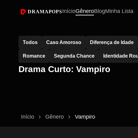
Início
Gênero
Blog
Minha Lista
DRAMAPOPS
Todos
Caso Amoroso
Diferença de Idade
Romance
Segunda Chance
Identidade Ro
Drama Curto: Vampiro
Início
Gênero
Vampiro