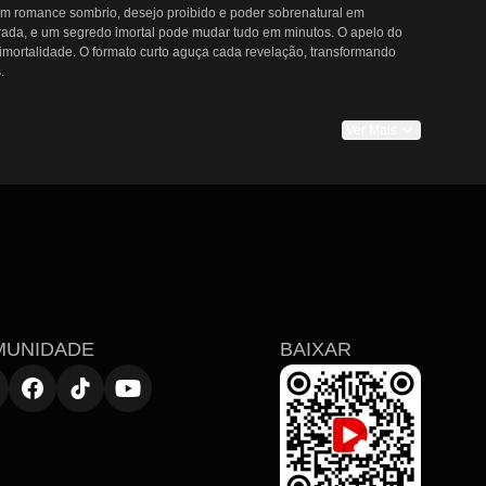
m romance sombrio, desejo proibido e poder sobrenatural em 
rada, e um segredo imortal pode mudar tudo em minutos. O apelo do 
 imortalidade. O formato curto aguça cada revelação, transformando 


Ver Mais
s transformam cenas cotidianas em encontros cortantes; e choques 
entação ao desgosto e à revelação. Esse ritmo condensado faz cada 
o ímpeto. Espectadores que exploram esses dramas curtos de vampiro 
rto online intensifica o apego aos personagens e acelera a 
nte — do romance taciturno às lutas violentas pelo poder — mantendo 
MUNIDADE
BAIXAR
s revelações rápidas recompensam a visualização contínua. A cada 