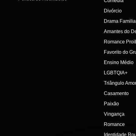
Comédia
O que torna os dramas curtos de vampiro diferentes?

Divórcio
Episódios curtos priorizam velocidade e intensidade, entregando e
Drama Familia
Estas são as melhores séries de vampiro na DramaPops?

Amantes do De
Esta página apresenta destaques selecionados por sua intensidade narr
Romance Proi
Assista agora de graça — Explore emocionantes dramas curtos de vam
Favorito do Gr
Ensino Médio
LGBTQIA+
Triângulo Amo
Casamento
Paixão
Vingança
Romance
Identidade Ro