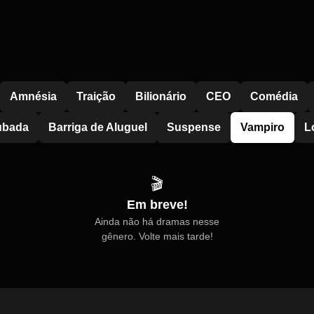
Amnésia
Traição
Bilionário
CEO
Comédia
ubada
Barriga de Aluguel
Suspense
Vampiro
L
🎬
Em breve!
Ainda não há dramas nesse
gênero. Volte mais tarde!