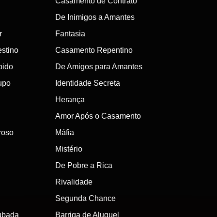
Casamento de Contrato
De Inimigos a Amantes
moção cinematográfica em segmentos compactos que destacam ganchos e mudanças 
r
Fantasia
stino
Casamento Repentino
ativa e engajamento do público na categoria de séries de vampiro.

bido
De Amigos para Amantes
piro agora e comece a ver as escolhas de vampiro mais cativantes na DramaPops
upo
Identidade Secreta
Herança
Amor Após o Casamento
roso
Máfia
Mistério
De Pobre a Rica
Rivalidade
Segunda Chance
ubada
Barriga de Aluguel