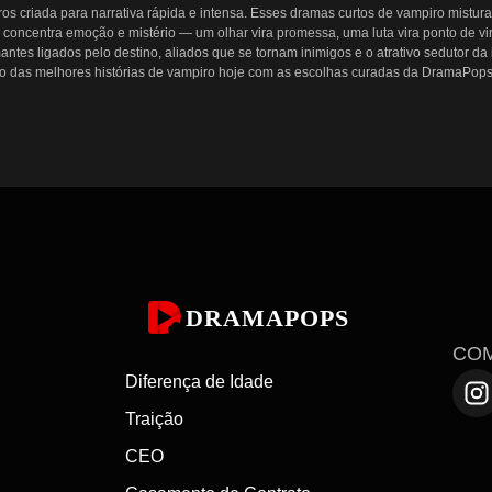
 criada para narrativa rápida e intensa. Esses dramas curtos de vampiro mistura
concentra emoção e mistério — um olhar vira promessa, uma luta vira ponto de vi
ntes ligados pelo destino, aliados que se tornam inimigos e o atrativo sedutor da
do das melhores histórias de vampiro hoje com as escolhas curadas da DramaPops.
 elevadas. Poderes sobrenaturais criam momentos imprevisíveis; amores proibido
stórias se desenrolam em episódios compactos que avançam rapidamente da apres
ntecem depressa, os impactos emocionais são mais intensos e os ganchos mantêm 
e recompensam tanto maratonas quanto pausas por episódio. O formato de drama cu
ampiro de destaque disponíveis para streaming. Cada entrada mostra um tom difere
DRAMAPOPS
CO
Diferença de Idade
s séries dramáticas. Os episódios tocam um após o outro para manter o ímpeto, e a
Traição
vando os espectadores a seguir cada reviravolta até seu próximo giro abrupto.

CEO