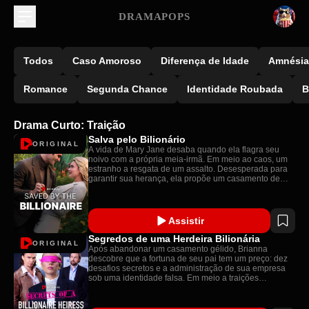
DRAMAPOPS
Todos
Caso Amoroso
Diferença de Idade
Amnésia
Romance
Segunda Chance
Identidade Roubada
B
Drama Curto: Traição
Salva pelo Bilionário
ORIGINAL
A vida de Mary Jane desaba quando ela flagra seu
noivo com a própria meia-irmã. Em meio ao caos, um
estranho a resgata de um assalto. Desesperada para
garantir sua herança, ela propõe um casamento de
conveniência – sem a menor ideia de que seu
salvador é, na verdade, um bilionário poderoso!
Assistir
Segredos de uma Herdeira Bilionária
ORIGINAL
Após abandonar um casamento gélido, Brianna
descobre que a fortuna de seu pai tem um preço: dez
desafios secretos e a administração de sua empresa
sob uma identidade falsa. Em meio a traições
familiares a cada esquina, Brianna luta por amor,
legado e a liberdade que tanto almeja.