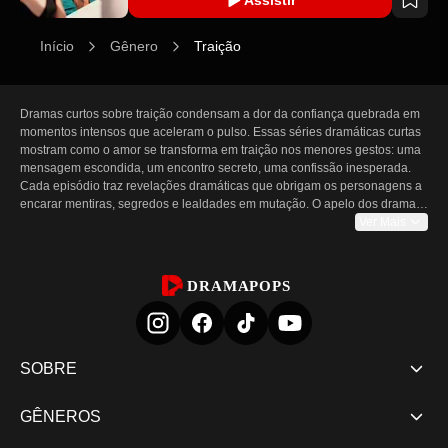
Início
Gênero
Traição
Dramas curtos sobre traição condensam a dor da confiança quebrada em 
momentos intensos que aceleram o pulso. Essas séries dramáticas curtas 
mostram como o amor se transforma em traição nos menores gestos: uma 
mensagem escondida, um encontro secreto, uma confissão inesperada. 
Cada episódio traz revelações dramáticas que obrigam os personagens a 
encarar mentiras, segredos e lealdades em mutação. O apelo dos dramas 
sobre traição está na compressão emocional — cada cena avança a 
Ver Mais
trama, cada fala sugere uma enganação maior e cada cliffhanger leva a 
narrativa para territórios mais sombrios. O público é atraído pela psicologia 
da traição: por que alguém que é amado trai, como a vingança se 
DRAMAPOPS
desenrola e se a confiança pode ser reconstruída ou ficará destruída para 
sempre.

Por que o formato curto torna a traição mais incisiva

SOBRE
A estrutura de média curta faz com que cada momento pareça urgente. Um 
episódio completo de drama curto pode transformar uma mentira 
GÊNEROS
silenciosa num rompimento que muda vidas, e o tempo limitado intensifica 
o ritmo para que as reviravoltas cheguem mais rápido e as consequências 