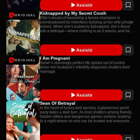
Assistir
Kidnapped by My Secret Crush
ORIGINAL
Ellie’s dream of becoming a tennis champion is
overshadowed by relentless bullying at her elite private
school. When she’s suddenly kidnapped, she’s thrust
into a betrayal—where nothing is as it seems, and her
deepest connection may be her undoing.
Assistir
I Am Pregnant
ORIGINAL
Sarah’s seemingly perfect life spirals out of control
when her husband’s infertility diagnosis shatters their
marriage.
Assistir
Seas Of Betrayal
In the heart of luxury and secrecy, a glamorous yacht
party takes a dark turn. As trust shatters among friends,
hidden affairs and dangerous games surface, leading
to a night where no one can be trusted and everyone
has something to hide.
Assistir