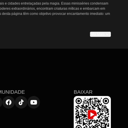
ais e cidades entrelaçadas pela magia. Essas minisséries condensam 
eres extraordinários, encontram criaturas míticas e embarcam em 
s desta página têm como objetivo provocar encantamento imediato: um 
Ver Mais
ue regras mágicas e riscos sobrenaturais surgem de forma rápida e 
tonas por arcos inteiros. As recompensas emocionais nos dramas 
am com perigos de outro mundo. Para fãs dos estilos de drama de 
 ímpeto.

 entrada apresenta uma construção de mundo distinta e uma promessa 
u escala épica, oferecendo uma variedade de experiências em formato 
dos ricos, conflitos envolventes e emoções marcantes em episódios 
MUNIDADE
BAIXAR
 Entre em novos mundos com os melhores dramas de fantasia hoje e 
 no DramaPops.