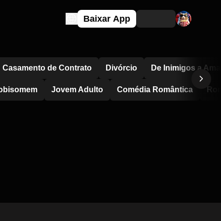
Baixar App
Casamento de Contrato
Divórcio
De Inimigos a Ama
obisomem
Jovem Adulto
Comédia Romântica
Rom