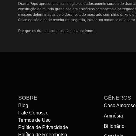
DramaPops apresenta uma seleção cuidadosamente curada de dramas cur
construção de mundo grandiosa em episódios compactos e carregados 
missões determinadas pelo destino, tudo mostrado com ritmo enxuto e 
único episódio pode revelar um segredo, iniciar um romance ou alterar 
Por que os dramas curtos de fantasia cativam

As séries dramáticas de fantasia em formato curto focam no apelo centr
memorável. Visuais espetaculares e diálogos focados estabelecem o fo
românticos de fantasia acontecem com rapidez — faíscas românticas po
fantasia coreano, a combinação de emoção intensificada e apelo visua
O que há nesta página

Esta página destaca os melhores dramas de fantasia selecionados por 
narrativa clara, desde missões para salvar reinos até magia urbana o
de minisséries. A seleção reúne histórias que combinam encantamento 
curtos.

SOBRE
GÊNEROS
Blog
Caso Amoroso
Comece a assistir

Fale Conosco
Amnésia
Explore as principais séries de fantasia selecionadas no DramaPops 
Termos de Uso
aproveite acesso imediato a histórias mágicas e envolventes. Assista
Bilionário
Política de Privacidade
Política de Reembolso