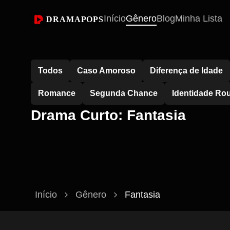
Início
Gênero
Blog
Minha Lista
DRAMAPOPS
Todos
Caso Amoroso
Diferença de Idade
Romance
Segunda Chance
Identidade Ro
Drama Curto: Fantasia
Início
Gênero
Fantasia