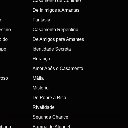
Casamento de Contrato
De Inimigos a Amantes
r
Fantasia
stino
Casamento Repentino
bido
De Amigos para Amantes
upo
Identidade Secreta
Herança
Amor Após o Casamento
roso
Máfia
Mistério
De Pobre a Rica
Rivalidade
Segunda Chance
ubada
Barriga de Aluguel