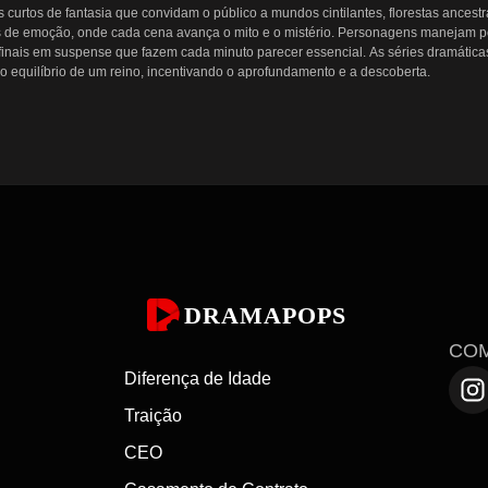
tos de fantasia que convidam o público a mundos cintilantes, florestas ancestr
de emoção, onde cada cena avança o mito e o mistério. Personagens manejam pod
finais em suspense que fazem cada minuto parecer essencial. As séries dramática
o equilíbrio de um reino, incentivando o aprofundamento e a descoberta.

al da narrativa imaginativa. A duração comprimida intensifica a tensão, de modo q
lclore em instantes, enquanto ganchos no final de cada episódio convidam a mara
dem carregar o peso de profecias, e paixões proibidas frequentemente se encontr
l encaixa-se naturalmente em episódios breves e de grande impacto que mantêm o
seus ganchos dramáticos, cenários inventivos e impulso serial sustentado. Cada
culta sob ruas modernas. As produções em destaque enfatizam romance, mistério o
DRAMAPOPS
e intensidade, mostrando como a fantasia em formato reduzido pode entregar mun
CO
Diferença de Idade
Traição
e veja como episódios compactos podem proporcionar aventuras de grande escala.
 agora gratuitamente — comece a ver os dramas curtos de fantasia mais cativantes
CEO