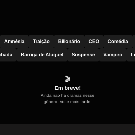
Amnésia
Traição
Bilionário
CEO
Comédia
ubada
Barriga de Aluguel
Suspense
Vampiro
L
🎬
Em breve!
Ainda não há dramas nesse
gênero. Volte mais tarde!