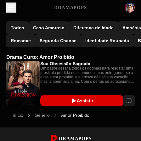
DRAMAPOPS
Todos
Caso Amoroso
Diferença de Idade
Amnésia
Romance
Segunda Chance
Identidade Roubada
B
Drama Curto: Amor Proibido
Sua Obsessão Sagrada
Um padre desafia todos os dogmas para resgatar uma
prostituta perdida no submundo, mas entregando-se a
esse amor proibido, ele arrisca não só sua vocação,
mas também sua alma. Com o perigo se aproximando,
o desejo intenso e o vínculo proibido entre eles podem
levá-los à ruína... ou à redenção.
Assistir
Início
Gênero
Amor Proibido
DRAMAPOPS