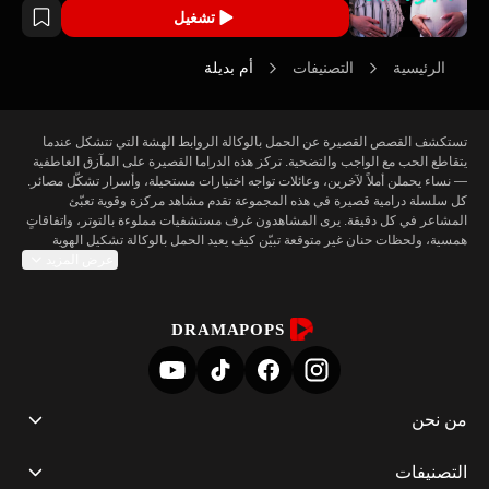
تشغيل
الرئيسية
التصنيفات
أم بديلة
تستكشف القصص القصيرة عن الحمل بالوكالة الروابط الهشة التي تتشكل عندما 
يتقاطع الحب مع الواجب والتضحية. تركز هذه الدراما القصيرة على المآزق العاطفية 
— نساء يحملن أملاً لآخرين، وعائلات تواجه اختيارات مستحيلة، وأسرار تشكّل مصائر. 
كل سلسلة درامية قصيرة في هذه المجموعة تقدم مشاهد مركزة وقوية تعبّئ 
المشاعر في كل دقيقة. يرى المشاهدون غرف مستشفيات مملوءة بالتوتر، واتفاقاتٍ 
همسية، ولحظات حنان غير متوقعة تبيّن كيف يعيد الحمل بالوكالة تشكيل الهوية 
عرض المزيد
والعلاقات ومعنى العائلة. الإيقاع السريع في دراما الحمل بالوكالة يضخم كل قرار وكل 
DRAMAPOPS
تضع درامات الحمل بالوكالة الصراعات الأخلاقية والتضحيات الشخصية في المقدمة. 
تصوّر هذه السلاسل الثقل العاطفي للاتفاقات التي تُبرم من أجل الآخرين، والشجاعة 
الهادئة لأولئك الذين يقدمون جزءًا من أنفسهم من أجل حياة جديدة. يشدّ الشكل 
القصير لحظات الشخصية: تبادل وجيز قد يقلب علاقة، ونهاية مشوقة قد تكشف قرارًا 
من نحن
عمقًا مع الحفاظ على التركيز على القصص الإنسانية التي تشكل جوهر كل دراما حمل 
التصنيفات