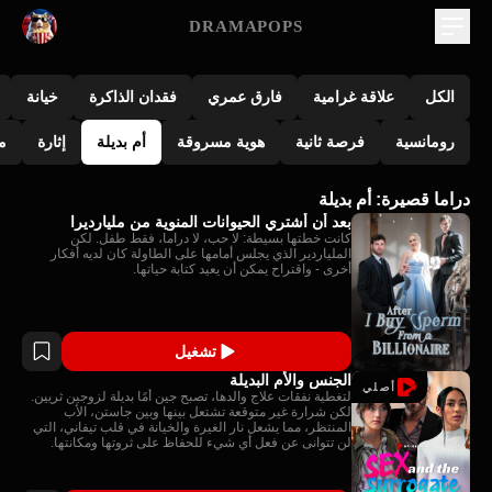
DRAMAPOPS
الكل
علاقة غرامية
فارق عمري
فقدان الذاكرة
خيانة
رومانسية
فرصة ثانية
هوية مسروقة
أم بديلة
إثارة
م
دراما قصيرة: أم بديلة
بعد أن أشتري الحيوانات المنوية من مليارديرا
كانت خطتها بسيطة: لا حب، لا دراما، فقط طفل. لكن
الملياردير الذي يجلس أمامها على الطاولة كان لديه أفكار
أخرى - واقتراح يمكن أن يعيد كتابة حياتها.
تشغيل
الجنس والأم البديلة
أصلي
لتغطية نفقات علاج والدها، تصبح جين أمًا بديلة لزوجين ثريين.
لكن شرارة غير متوقعة تشتعل بينها وبين جاستن، الأب
المنتظر، مما يشعل نار الغيرة والخيانة في قلب تيفاني، التي
لن تتوانى عن فعل أي شيء للحفاظ على ثروتها ومكانتها.