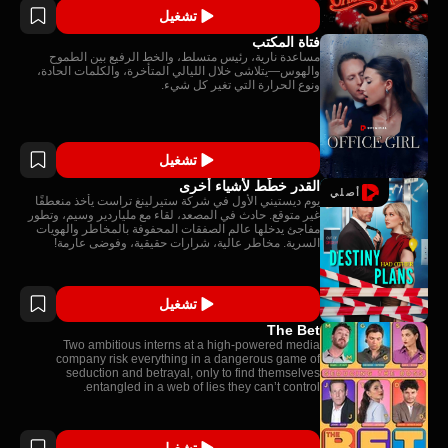
تشغيل
فتاة المكتب
مساعدة نارية، رئيس متسلط، والخط الرفيع بين الطموح
والهوس—يتلاشى خلال الليالي المتأخرة، والكلمات الحادة،
ونوع الحرارة التي تغير كل شيء.
تشغيل
القدر خطّط لأشياء أخرى
أصلي
يوم ديستيني الأول في شركة ستيرلينغ تراست يأخذ منعطفًا
غير متوقع. حادث في المصعد، لقاء مع ملياردير وسيم، وتطور
مفاجئ يدخلها عالم الصفقات المحفوفة بالمخاطر والهويات
السرية. مخاطر عالية، شرارات حقيقية، وفوضى عارمة!
تشغيل
The Bet
Two ambitious interns at a high-powered media
company risk everything in a dangerous game of
seduction and betrayal, only to find themselves
entangled in a web of lies they can’t control.
تشغيل