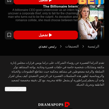
The Billionaire Intern
A billionaire CEO goes undercover as an intern to
uncover a corporate thief, only to fall for the charming
man who turns out to be the culprit. As deception and
romance collide, she must choose between her
company and her heart.
تشغيل
الرئيسية
التصنيفات
رئيس تنفيذي
تقدم الدراما القصيرة عن رؤساء الشركات على دراما بوبس قرارات مجلس إدارة 
مكثفة وتشابكات شخصية خاصة في حلقات قصيرة وجاذبة. يواجه المشاهد توتّر 
السلطة والرغبة مضغوطين في مشاهد محكمة حيث تتقاطع الطموحات والخيانة 
والرومانسية. تُظهر هذه السلسلات القصيرة عن الرئيس التنفيذي كيف يمكن لقرار 
واحد أن يحطم إمبراطورية أو يشعل علاقة محرمة، مع كل دقيقة مخصصة لتصعيد 
عرض المزيد
ينبع جاذبية دراما الرئيس التنفيذي من شخصيات تجذب الانتباه وإطارات تُبرز السلطة 
DRAMAPOPS
في كل لقطة. تعتمد الحكايات على صفقات وأسرار وخصومات تؤثر على الشركات 