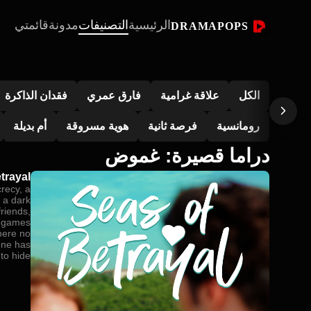
الرئيسية
التصنيفات
مدونة
قائمتي
DRAMAPOPS
الكل
علاقة غرامية
فارق عمري
فقدان الذاكرة
رومانسية
فرصة ثانية
هوية مسروقة
أم بديلة
دراما قصيرة: غموض
trayal
crecy, a
 a dark
friends,
s games
here no
one has
to hide.