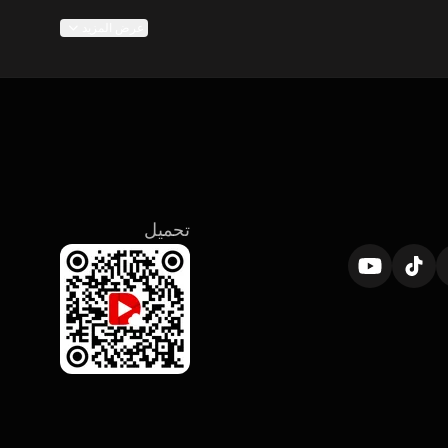
عرض المزيد
تزدهر درامات الغموض على المعلومات المحجوبة والرغبة في حل الألغاز، والحلقات المدمجة تصقل تلك الرغبة بتقديم دلائل مركّزة وعواقب فورية. تجبر بنية الدراما القصيرة السرد على التركيز على الأدلة الأساسية، والحوارات الحاسمة، واللقطات الجوّية 
تسلّط هذه المجموعة الضوء على أفضل الاختيارات في فئة الغموض، مقدّمة طيفاً من المسلسلات الدرامية التي تتنوع بين ألغاز القضايا الباردة والقصص الحميمة المفعمة بالأسرار. تعرض القوائم المُنتقاة نهجًا متنوّعًا للتشويق: من جرائم كشف الفاعل 
تحميل
تصفّح العناوين المُنتقاة واختر أي سلسلة لتبدأ قوسًا قصيرًا وإدمانيًا، حيث تتحرك الحلقات بسرعة تشجّع على متابعة الدليل أو التحوّل التالي فورًا. للبدء، اختر سلسلة مميزة واضغط على خيار المشاهدة الآن مجانًا على DramaPops. صُممت هذه المختارات 