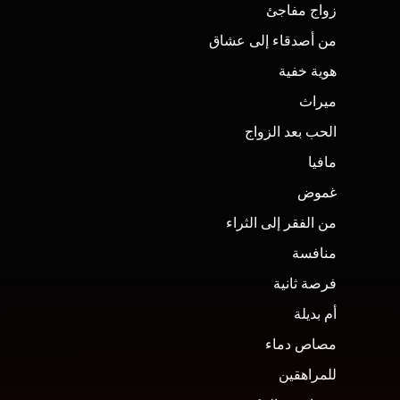
زواج مفاجئ
من أصدقاء إلى عشاق
هوية خفية
ميراث
الحب بعد الزواج
مافيا
غموض
من الفقر إلى الثراء
منافسة
فرصة ثانية
أم بديلة
مصاص دماء
للمراهقين