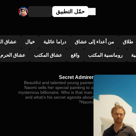
حمّل التطبيق
طلاق
من أعداء إلى عشاق
دراما عائلية
خيال
عشاق الق
ية
رومانسية المكتب
واقع
عشاق المكتب
عشاق الحرم 
Secret Admirer
Beautiful and talented young painter
Naomi sells her special painting to a
mysterious billionaire. Who is that man,
and what's his secret agenda about
Naomi?