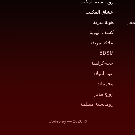
رومانسية المكتب
عشاق المكتب
معي
هوية سرية
كشف الهوية
علاقة مزيفة
BDSM
حب-كراهية
عيد الميلاد
محرمات
زواج مدبر
رومانسية مظلمة
© 2026 — Codeway