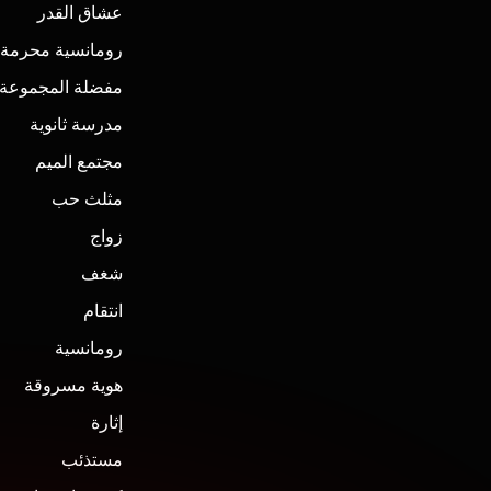
عشاق القدر
رومانسية محرمة
مفضلة المجموعة
مدرسة ثانوية
مجتمع الميم
مثلث حب
زواج
شغف
انتقام
رومانسية
هوية مسروقة
إثارة
مستذئب