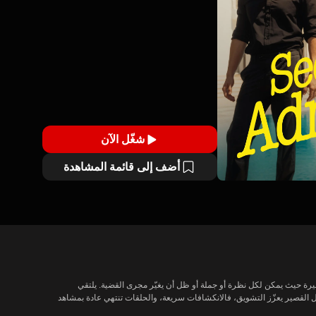
شغّل الآن
أضف إلى قائمة المشاهدة
تقدّم درامات الغموض القصيرة على DramaPops قصصًا مركّزة تسرع النبض مبنية على أسرار، ودلائل تتصاعد ببطء، وانكشافات مفاجئة. كل حلقة تضغط التوتر في مشاهد قصيرة حيث يمكن لكل نظرة أو جملة أو ظل أن يغيّر مجرى القضية. يلتقي 
المشاهدون بأسلوب سرد محقّق، ودوافع غامضة، وتحوّلات ذهنيّة تشجع على المشاهدة المتتالية، حيث تقود كل حلقة قصيرة مباشرة إلى السؤال التالي الذي لم يُجب عنه. الشكل القصير يعزّز التشويق، فالانكشافات سريعة، والحلقات تنتهي عادة بمشاهد 