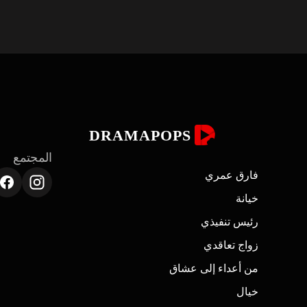
DRAMAPOPS
المجتمع
فارق عمري
خيانة
ابدأ بمشاهدة أفضل اختيارات الغموض على DramaPops.
رئيس تنفيذي
زواج تعاقدي
من أعداء إلى عشاق
خيال