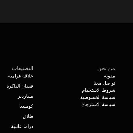
من نحن
التصنيفات
مدونة
علاقة غرامية
تواصل معنا
فقدان الذاكرة
شروط الاستخدام
اكشف أفضل درامات الغموض اليوم — استكشف درامات الغموض القصيرة المثيرة الآن و
ملياردير
سياسة الخصوصية
سياسة الاسترجاع
كوميديا
طلاق
دراما عائلية