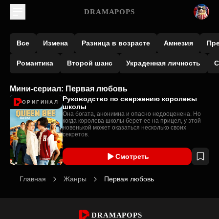
DRAMAPOPS
Все
Измена
Разница в возрасте
Амнезия
Пр
Романтика
Второй шанс
Украденная личность
С
Мини-сериал: Первая любовь
Руководство по свержению королевы
ОРИГИНАЛ
школы
Она богата, анонимна и опасно недооценена. Но
когда королева школы берет ее на прицел, у этой
новенькой может оказаться несколько своих
секретов.
Смотреть
Главная
Жанры
Первая любовь
DRAMAPOPS